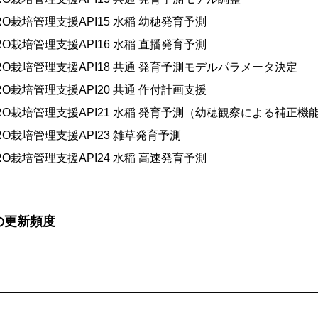
RO栽培管理支援API15 水稲 幼穂発育予測
RO栽培管理支援API16 水稲 直播発育予測
RO栽培管理支援API18 共通 発育予測モデルパラメータ決定
RO栽培管理支援API20 共通 作付計画支援
RO栽培管理支援API21 水稲 発育予測（幼穂観察による補正機
RO栽培管理支援API23 雑草発育予測
RO栽培管理支援API24 水稲 高速発育予測
の更新頻度