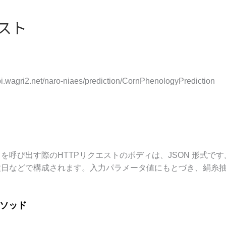
スト
api.wagri2.net/naro-niaes/prediction/CornPhenologyPrediction
を呼び出す際のHTTPリクエストのボディは、JSON 形式
種日などで構成されます。入力パラメータ値にもとづき、絹糸
メソッド