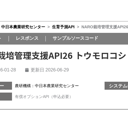
：中日本農業研究センター
>
生育予測API
>
NARO栽培管理支援API2
ト
レスポンス
サンプルソースコード
O栽培管理支援API26 トウモロコシ
6-01-28
更新日 2026-06-29
ー
システム
農研機構：中日本農業研究センター
有償オプションAPI（申込必要）