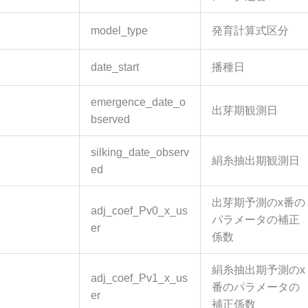
model_type
発育計算式区分
date_start
播種日
emergence_date_o
出芽期観測日
bserved
silking_date_observ
絹糸抽出期観測日
ed
出芽期予測のx番の
adj_coef_Pv0_x_us
パラメータの補正
er
係数
絹糸抽出期予測のx
adj_coef_Pv1_x_us
番のパラメータの
er
補正係数