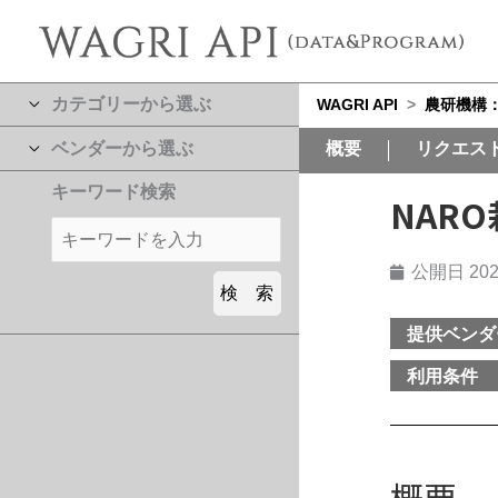
カテゴリーから選ぶ
WAGRI API
>
農研機構
ベンダーから選ぶ
概要
リクエス
キーワード検索
NAR
公開日
202
提供ベンダ
利用条件
概要