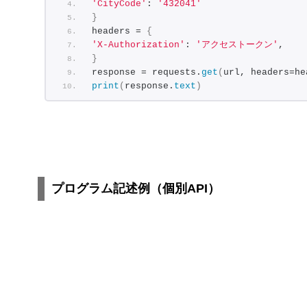
'CityCode'
: 
'432041'
}
headers = 
{
'X-Authorization'
: 
'アクセストークン'
,
}
response = requests.
get
(
url, headers=he
print
(
response.
text
)
プログラム記述例（個別API）