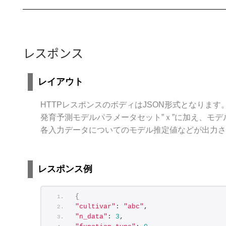
レスポンス
レイアウト
HTTPレスポンスのボディはJSON形式となります
発育予測モデルパラメータセット”ｘ”に加え、モ
各入力データについてのモデル推定値などが出力さ
レスポンス例
{
"cultivar"
: 
"abc"
,
"n_data"
: 
3
,