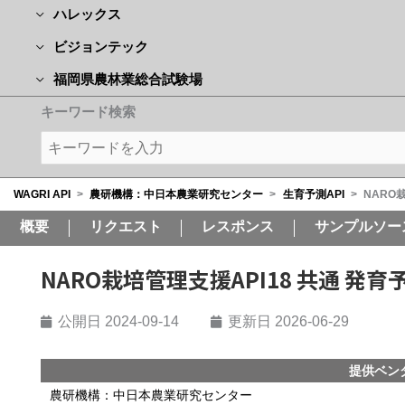
ハレックス
ビジョンテック
福岡県農林業総合試験場
キーワード検索
WAGRI API
>
農研機構：中日本農業研究センター
>
生育予測API
>
NARO
概要
リクエスト
レスポンス
サンプルソー
NARO栽培管理支援API18 共通 
公開日
2024-09-14
更新日 2026-06-29
提供ベン
農研機構：中日本農業研究センター