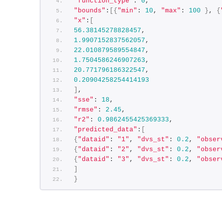
"function_type"
: 
0
,
"bounds"
:
[{
"min"
: 
10
, 
"max"
: 
100
}
, 
{
"x"
:
[
56.38145278828457
,
1.9907152837562057
,
22.010879589554847
,
1.7504586246907263
,
20.771796186322547
,
0.20904258254414193
]
,
"sse"
: 
18
,
"rmse"
: 
2.45
,
"r2"
: 
0.9862455425369333
,
"predicted_data"
:
[
{
"dataid"
: 
"1"
, 
"dvs_st"
: 
0.2
, 
"obser
{
"dataid"
: 
"2"
, 
"dvs_st"
: 
0.2
, 
"obser
{
"dataid"
: 
"3"
, 
"dvs_st"
: 
0.2
, 
"obser
]
}