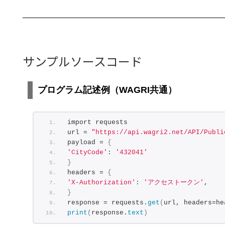
サンプルソースコード
プログラム記述例（WAGRI共通）
import requests
url = 
"https://api.wagri2.net/API/Publi
payload = 
{
'CityCode'
: 
'432041'
}
headers = 
{
'X-Authorization'
: 
'アクセストークン'
,
}
response = requests.
get
(
url, headers=he
print
(
response.
text
)