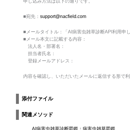
申し込み方法は以下の通りです。
■
宛先：
support@nacfield.com
■
メールタイトル：「
AI
病害虫雑草診断
API
利用申
■
メール本文に記載する内容：
法人名・部署名：
担当者氏名：
登録メールアドレス：
内容を確認し、いただいたメールに返信する形で利
添付ファイル
関連メソッド
AI病害虫雑草診断図鑑：病害虫雑草図鑑