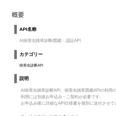
概要
API名称
AI病害虫雑草診断/図鑑：認証API
カテゴリー
病害虫診断API
説明
AI
病害虫雑草診断
API
、病害虫雑草図鑑
API
の利用
利用には別途お申込み・ご契約が必要です。
お申込み後に詳細な
API
仕様書を個別に送付させて