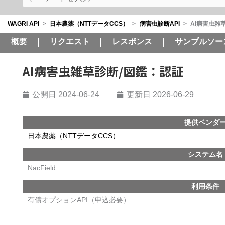
WAGRI API
>
日本農薬（NTTデータCCS）
>
病害虫診断API
>
AI病害虫雑
概要
リクエスト
レスポンス
サンプルソー
AI病害虫雑草診断/図鑑：認証
公開日
2024-06-24
更新日 2026-06-29
提供ベンダ
日本農薬（NTTデータCCS）
システム名
NacField
利用条件
有償オプションAPI（申込必要）