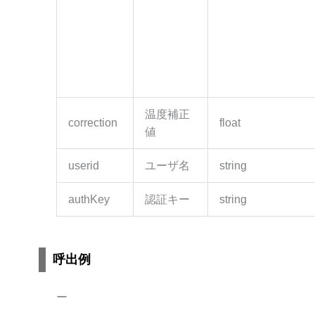
温度補正
correction
float
値
userid
ユーザ名
string
authKey
認証キー
string
呼出例
ー