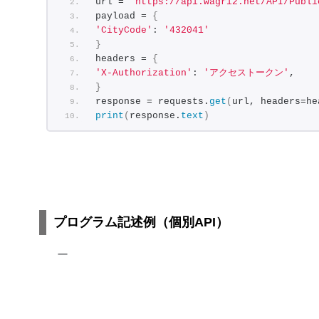
url = 
"https://api.wagri2.net/API/Publi
payload = 
{
'CityCode'
: 
'432041'
}
headers = 
{
'X-Authorization'
: 
'アクセストークン'
,
}
response = requests.
get
(
url, headers=he
print
(
response.
text
)
プログラム記述例（個別API）
ー