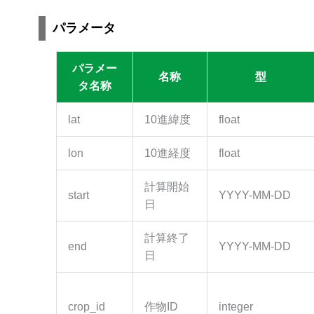
パラメータ
パラメー
名称
型
タ名称
lat
10進緯度
float
lon
10進経度
float
計算開始
start
YYYY-MM-DD
日
計算終了
end
YYYY-MM-DD
日
crop_id
作物ID
integer