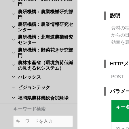
門
農研機構：農業機械研究部
説明
門
農研機構：農業情報研究セ
資材の
ンター
からの日
農研機構：北海道農業研究
効量を
センター
農研機構：野菜花き研究部
門
農林水産省（環境負荷低減
HTTP
の見える化システム）
POST
ハレックス
ビジョンテック
パラメ
福岡県農林業総合試験場
キー
キーワード検索
StartD