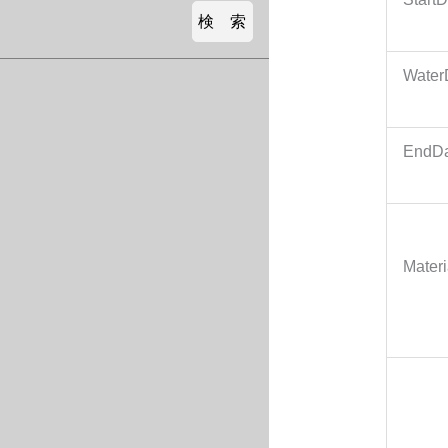
Water
EndDa
Mater