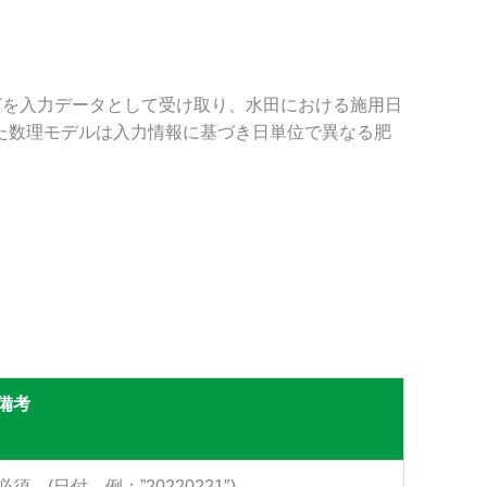
どを入力データとして受け取り、
水田における
施用日
した数理モデルは入力情報に基づき日単位で異なる肥
備考
必須 (日付、例：”20220221″)