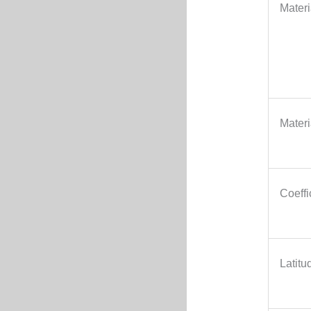
Mater
Materi
Coeffi
Latitu