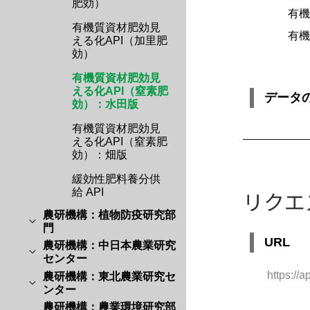
肥効）
有機
有機質資材肥効見
有機
える化API（加里肥
効）
有機質資材肥効見
える化API（窒素肥
データ
効）：水田版
有機質資材肥効見
える化API（窒素肥
効）：畑版
緩効性肥料養分供
給 API
リクエ
農研機構：植物防疫研究部
門
URL
農研機構：中日本農業研究
センター
https://a
農研機構：東北農業研究セ
ンター
農研機構：農業環境研究部