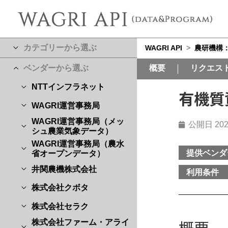
カテゴリーから選ぶ
WAGRI API
>
農研機構
ベンダーから選ぶ
概要
リクエス
NTTインフラネット
有機質
WAGRI運営事務局
WAGRI運営事務局（メッ
公開日
202
シュ農業気象データ）
WAGRI運営事務局（農水
提供ベンダ
省オープンデータ）
井関農機株式会社
利用条件
株式会社クボタ
株式会社セラク
概要
株式会社ファーム・アライ