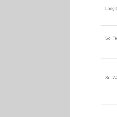
Longi
SoilT
SoilWa