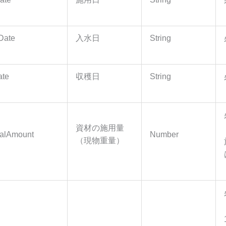
Date
入水日
String
te
収穫日
String
資材の施用量
ialAmount
Number
（現物重量）