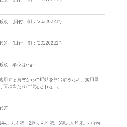
必須 (日付、例：”20220221″)
必須 (日付、例：”20220221″)
必須 単位は(kg)
施用する資材からの肥効を算出するため、施用量
は面積当たりに限定されない。
必須
1牛ふん堆肥、2豚ぷん堆肥、3鶏ふん堆肥、4植物