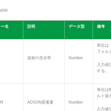
lAtt
キー名
説明
データ型
備考
単位は
フォル
資材の含水率
Number
入力値
する。
単位は
ルト値
ON
ADSON窒素量
Number
入力値