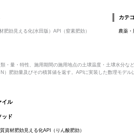
カテ
材肥効見える化(水田版）API（窒素肥効）
農薬・
種類・量・特性、施用期間の施用地点の土壌温度・土壌水分な
N）肥効量及びその積算値を返す。APIに実装した数理モデ
ァイル
ソッド
質資材肥効見える化API（りん酸肥効）