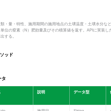
種類・量・特性、施用期間の施用地点の土壌温度
・土壌水分
な
単位の窒素（N）肥効量及びその積算値を返す。APIに実装
算出する。
メソッド
ータ
名
説明
データ型
ate
施用日
String