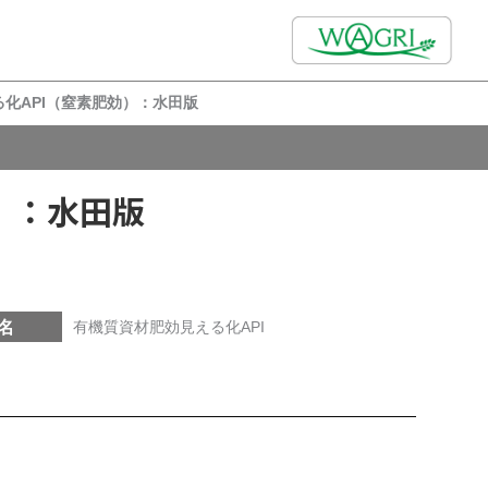
化API（窒素肥効）：水田版
）：水田版
名
有機質資材肥効見える化API