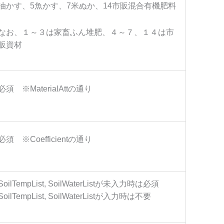
油かす、5魚かす、7米ぬか、14市販混合有機肥料
なお、１～３は家畜ふん堆肥、４～７、１４は市
販資材
必須 ※MaterialAttの通り
必須 ※Coefficientの通り
SoilTempList, SoilWaterListが未入力時は必須
SoilTempList, SoilWaterListが入力時は不要