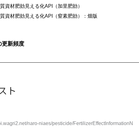
質資材肥効見える化API（加里肥効）
質資材肥効見える化API（窒素肥効）：畑版
の更新頻度
スト
pi.wagri2.net/naro-niaes/pesticide/FertilizerEffectInformationN