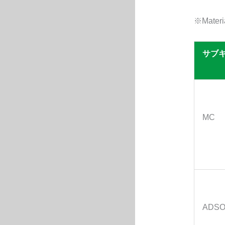
※Materia
サブ
MC
ADS