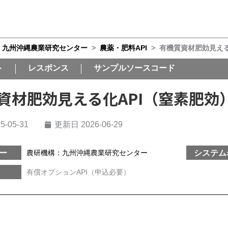
：九州沖縄農業研究センター
>
農薬・肥料API
>
有機質資材肥効見える
ト
レスポンス
サンプルソースコード
資材肥効見える化API（窒素肥効
5-05-31
更新日 2026-06-29
ー
システム
農研機構：九州沖縄農業研究センター
有償オプションAPI（申込必要）