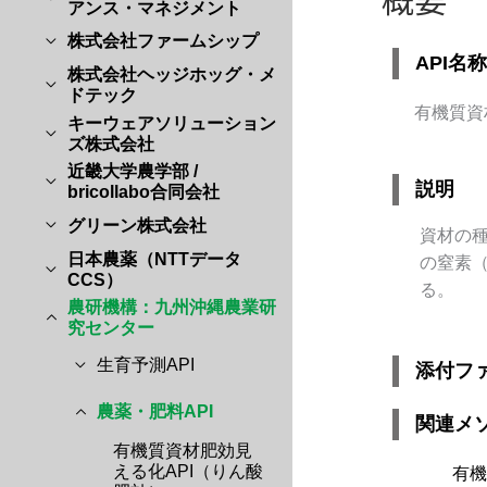
アンス・マネジメント
株式会社ファームシップ
API名称
株式会社ヘッジホッグ・メ
ドテック
有機質資
キーウェアソリューション
ズ株式会社
近畿大学農学部 /
説明
bricollabo合同会社
グリーン株式会社
資材の
日本農薬（NTTデータ
の窒素（
CCS）
る。
農研機構：九州沖縄農業研
究センター
生育予測API
添付フ
農薬・肥料API
関連メ
有機質資材肥効見
える化API（りん酸
有機