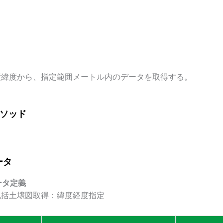
度緯度から、指定範囲メートル内のデータを取得する。
メソッド
ータ
ータ定義
包括土壌図取得：緯度経度指定