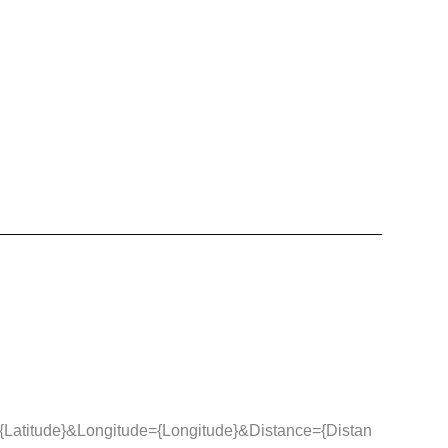
={Latitude}&Longitude={Longitude}&Distance={Distan