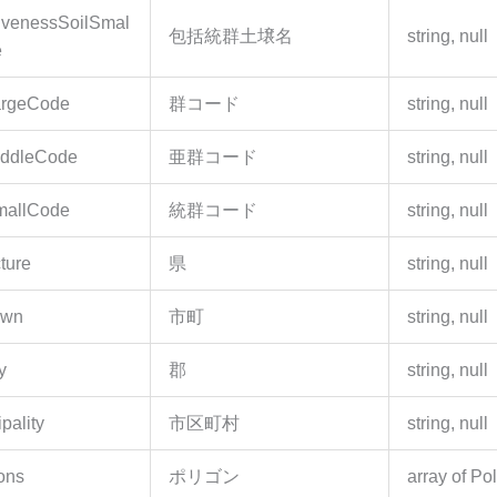
sivenessSoilSmal
包括統群土壌名
string, null
e
argeCode
群コード
string, null
iddleCode
亜群コード
string, null
mallCode
統群コード
string, null
ture
県
string, null
own
市町
string, null
y
郡
string, null
pality
市区町村
string, null
ons
ポリゴン
array of Po