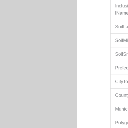
Inclu
lNam
SoilL
SoilM
SoilS
Prefec
CityT
Count
Munici
Polyg