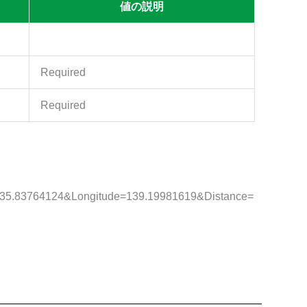
値の説明
Required
Required
ude=35.83764124&Longitude=139.19981619&Distance=