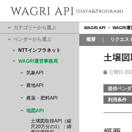
カテゴリーから選ぶ
WAGRI API
>
WAGRI
ベンダーから選ぶ
概要
リクエス
NTTインフラネット
土壌図
WAGRI運営事務局
公開日
202
気象API
農地API
提供ベンダ
農薬・肥料API
利用条件
地図API
土壌図取得API（縮
尺20万分の1）：緯
概要