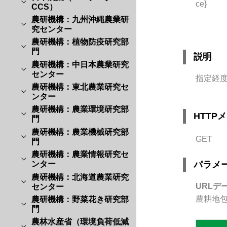
ce}
CCS）
農研機構：九州沖縄農業研
究センター
農研機構：植物防疫研究部
門
説明
農研機構：中日本農業研究
センター
指定経
農研機構：東北農業研究セ
ンター
農研機構：農業環境研究部
HTTP
門
農研機構：農業機械研究部
GET
門
農研機構：農業情報研究セ
パラメ
ンター
農研機構：北海道農業研究
URLデ
センター
農耕地
農研機構：野菜花き研究部
門
農林水産省（環境負荷低減