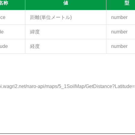
名称
値
型
nce
距離(単位メートル)
number
de
緯度
number
tude
経度
number
/api.wagri2.net/naro-api/maps/5_1SoilMap/GetDistance?Latit