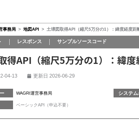
運営事務局
>
地図API
>
土壌図取得API（縮尺5万分の1）：緯度経度距
ト
レスポンス
サンプルソースコード
取得API（縮尺5万分の1）：緯
2-04-13
更新日 2026-06-29
ー
システム
WAGRI運営事務局
ベーシックAPI（申込不要）