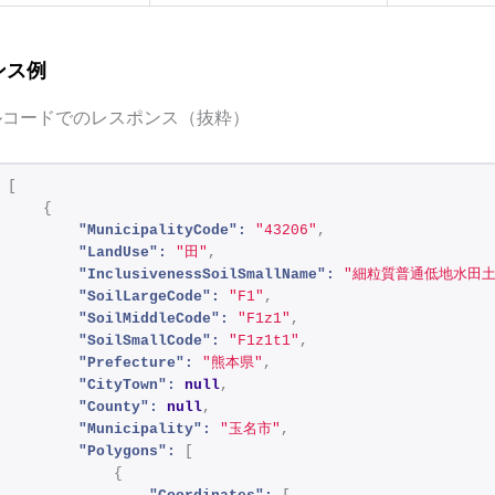
ンス例
ルコードでのレスポンス（抜粋）
[
{
"MunicipalityCode":
"43206"
,
"LandUse":
"田"
,
"InclusivenessSoilSmallName":
"細粒質普通低地水田土
"SoilLargeCode":
"F1"
,
"SoilMiddleCode":
"F1z1"
,
"SoilSmallCode":
"F1z1t1"
,
"Prefecture":
"熊本県"
,
"CityTown":
null
,
"County":
null
,
"Municipality":
"玉名市"
,
"Polygons":
[
{