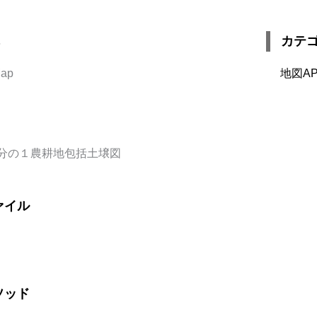
カテ
Map
地図AP
分の１農耕地包括土壌図
ァイル
ソッド