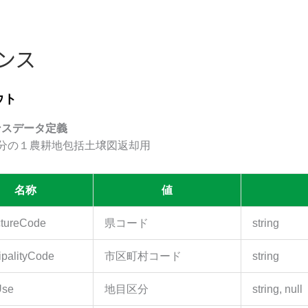
ンス
ウト
ンスデータ定義
万分の１農耕地包括土壌図返却用
名称
値
ctureCode
県コード
string
ipalityCode
市区町村コード
string
Use
地目区分
string, null