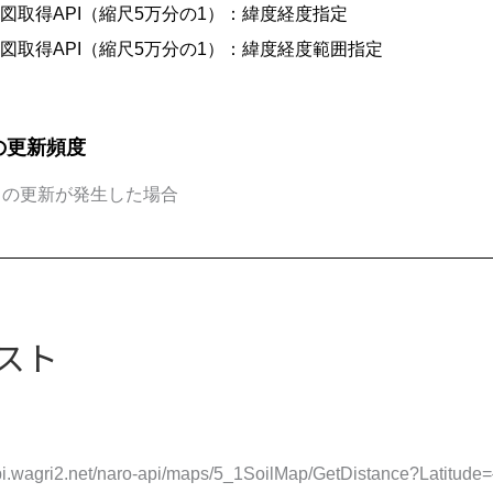
図取得API（縮尺5万分の1）：緯度経度指定
図取得API（縮尺5万分の1）：緯度経度範囲指定
の更新頻度
タの更新が発生した場合
スト
api.wagri2.net/naro-api/maps/5_1SoilMap/GetDistance?Latitude