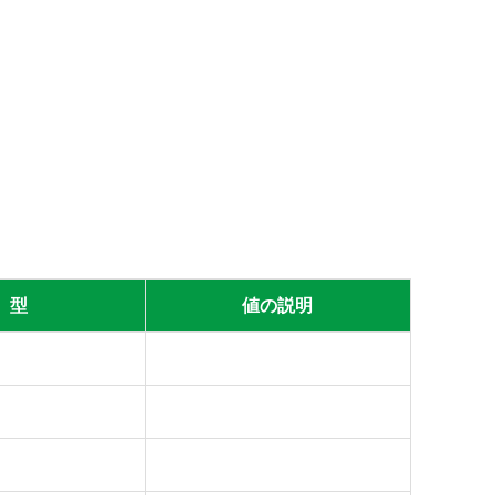
型
値の説明