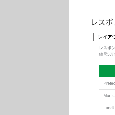
レスポ
レイア
レスポ
縮尺5
Prefe
Munic
Land