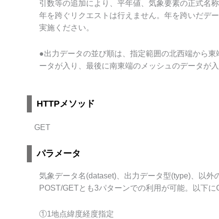
引数等の追加により、平年値、気象要素の正式名称
年を跨ぐリクエストは行えません。年を跨いだデー
実施ください。
●出力データの並び順は、指定範囲の北西端から東
ータが入り、最後に南東端のメッシュのデータが入
HTTPメソッド
GET
パラメータ
気象データ名(dataset)、出力データ型(type)
POST/GETとも3パターンでの利用が可能。以下
①1地点緯度経度指定