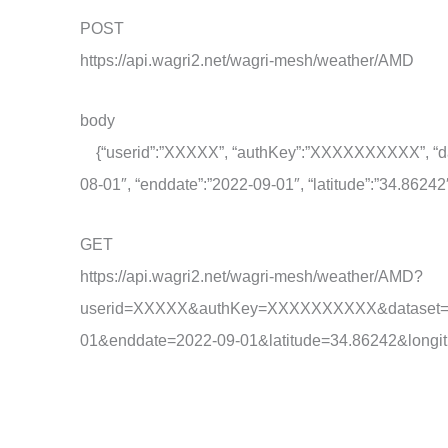
POST
https://api.wagri2.net/wagri-mesh/weather/AMD
body
{“userid”:”XXXXX”, “authKey”:”XXXXXXXXXX”, “datas
08-01″, “enddate”:”2022-09-01″, “latitude”:”34.86242
GET
https://api.wagri2.net/wagri-mesh/weather/AMD?
userid=XXXXX&authKey=XXXXXXXXXX&dataset=T
01&enddate=2022-09-01&latitude=34.86242&longi