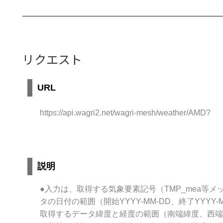
リクエスト
URL
https://api.wagri2.net/wagri-mesh/weather/AMD?
説明
●入力は、取得する気象要素記号（TMP_mea等
タの日付の範囲（開始YYYY-MM-DD、終了YYYY-
取得するデータ緯度と経度の範囲（南端緯度、西端