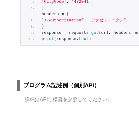
'CityCode'
: 
'432041'
}
headers = 
{
'X-Authorization'
: 
'アクセストークン'
,
}
response = requests.
get
(
url, headers=he
print
(
response.
text
)
プログラム記述例（個別API）
詳細はAPI仕様書を参照してください。