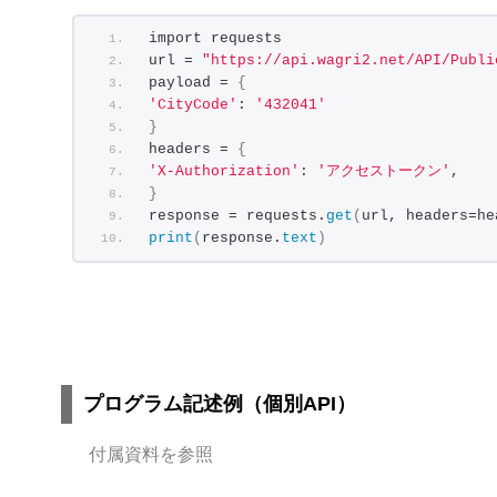
[
import requests
230
,
url = 
"https://api.wagri2.net/API/Publi
231
,
payload = 
{
232
,
'CityCode'
: 
'432041'
233
,
}
234
,
headers = 
{
235
,
'X-Authorization'
: 
'アクセストークン'
,
236
,
}
237
,
response = requests.
get
(
url, headers=he
238
,
print
(
response.
text
)
239
,
240
,
241
,
242
,
243
]
,
[
1
,
プログラム記述例（個別API）
1
,
1
,
付属資料を参照
1
,
1
,