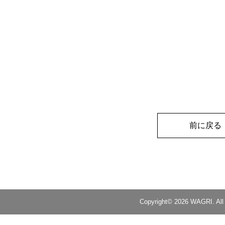
1
,
1
,
1
,
1
,
1
,
1
,
1
,
1
,
0.672658
]
]
}
,
前に戻る
以下省略
}
Copyright© 2026 WAGRI. All 