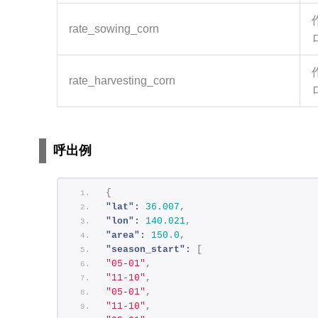
rate_sowing_corn
rate_harvesting_corn
呼出例
{
"lat":
36.007
,
"lon":
140.021
,
"area":
150.0
,
"season_start":
[
"05-01"
,
"11-10"
,
"05-01"
,
"11-10"
,