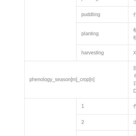
puddling
planting
harvesting
phenology_season[m]_crop[n]
1
2