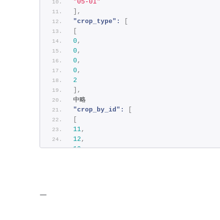
"05-01"
]
,
"crop_type":
[
[
0
,
0
,
0
,
0
,
2
]
,
中略
"crop_by_id":
[
[
11
,
12
,
19
,
34
,
2
]
,
中略
ー
"area_each_crop":
[
[
15.0
,