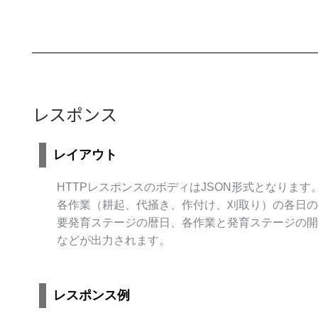
15.0
,
20.0
,
8.0
,
15.0
]
,
中略
"start_each_crop":
[
[
レスポンス
"04-10"
,
null
,
null
,
レイアウト
null
,
"06-15"
]
,
HTTPレスポンスのボディはJSON形式となります
中略
各作業（耕起、代掻き、作付け、刈取り）の各日の
]
要発育ステージの暦日、各作業と発育ステージの開
}
などが出力されます。
レスポンス例