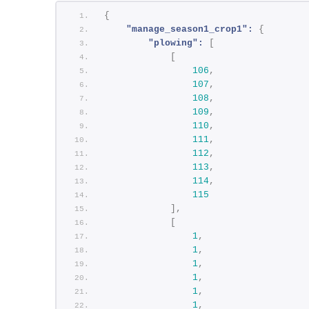
{
"manage_season1_crop1":
{
"plowing":
[
[
106
,
107
,
108
,
109
,
110
,
111
,
112
,
113
,
114
,
115
]
,
[
1
,
1
,
1
,
1
,
1
,
1
,