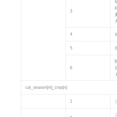
3
4
5
6
cal_season[m]_crop[n]
1