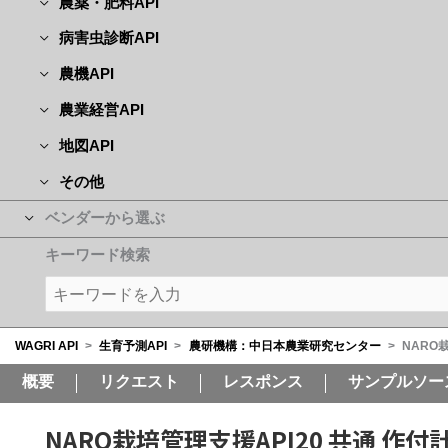
農薬・肥料API
病害虫診断API
農機API
農業経営API
地図API
その他
ベンダーから選ぶ
キーワード検索
WAGRI API
>
生育予測API
>
農研機構：中日本農業研究センター
>
NARO
概要
リクエスト
レスポンス
サンプルソー
NARO栽培管理支援API20 共通 作付