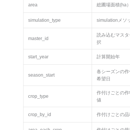
area
総圃場面積(ha
simulation_type
simulation
読み込むマスタ
master_id
択
start_year
計算開始年
各シーズンの作
season_start
希望日
作付けごとの作
crop_type
値
crop_by_id
作付けごとの品種
area_each_crop
作付けごとの栽