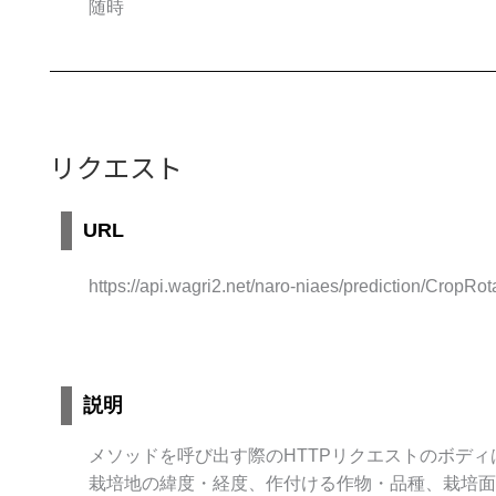
随時
リクエスト
URL
https://api.wagri2.net/naro-niaes/prediction/CropRo
説明
メソッドを呼び出す際のHTTPリクエストのボディ
栽培地の緯度・経度、作付ける作物・品種、栽培面