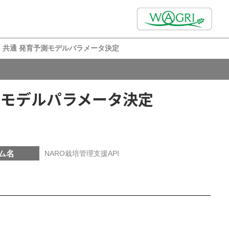
18 共通 発育予測モデルパラメータ決定
予測モデルパラメータ決定
ム名
NARO栽培管理支援API