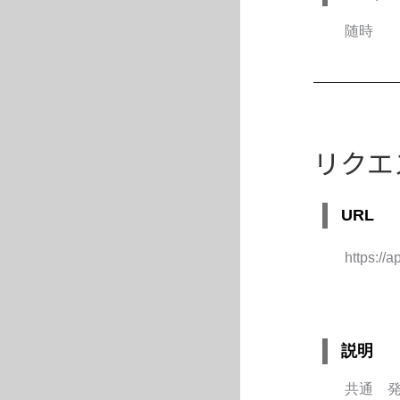
随時
リクエ
URL
https://
説明
共通 