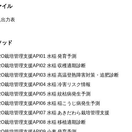
ァイル
8入出力表
ソッド
RO栽培管理支援API01 水稲 発育予測
RO栽培管理支援API02 水稲 収穫適期診断
RO栽培管理支援API03 水稲 高温登熟障害対策・追肥診断
RO栽培管理支援API04 水稲 冷害リスク情報
RO栽培管理支援API05 水稲 紋枯病発生予測
RO栽培管理支援API06 水稲 稲こうじ病発生予測
RO栽培管理支援API07 水稲 あきだわら栽培管理支援
RO栽培管理支援API08 水稲 移植適期診断
RO栽培管理支援API09 小麦 発育予測