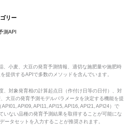
テゴリー
予測API
水稲、小麦、大豆の発育予測情報、適切な施肥量や施肥時
を提供するAPIで多数のメソッドを含んでいます。
経度、対象発育相の計算起点日（作付け日等の日付）、対
麦、大豆の発育予測モデルパラメータを決定する機能を提
, API11, API15, API16, API21, API24）で
していない品種の発育予測結果を取得することが可能にな
育データセットを入力することが推奨されます。