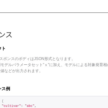
ンス
ウト
レスポンスのボディはJSON形式となります。
測モデルパラメータセット”ｘ”に加え、モデルによる対象発育
定値などが出力されます。
ンス例
{
"cultivar"
: 
"abc"
,