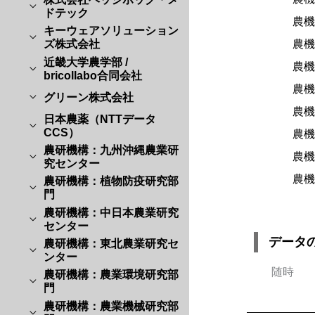
ドテック
農機O
キーウェアソリューション
農機O
ズ株式会社
近畿大学農学部 /
農機Op
bricollabo合同会社
農機O
グリーン株式会社
農機O
日本農薬（NTTデータ
CCS）
農機O
農研機構：九州沖縄農業研
農機O
究センター
農機O
農研機構：植物防疫研究部
門
農研機構：中日本農業研究
センター
データ
農研機構：東北農業研究セ
ンター
随時
農研機構：農業環境研究部
門
農研機構：農業機械研究部