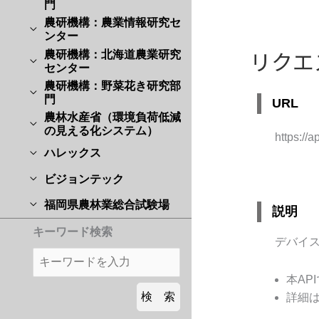
門
農研機構：農業情報研究セ
ンター
リクエ
農研機構：北海道農業研究
センター
農研機構：野菜花き研究部
門
URL
農林水産省（環境負荷低減
の見える化システム）
https://
ハレックス
ビジョンテック
福岡県農林業総合試験場
説明
キーワード検索
デバイ
本AP
詳細