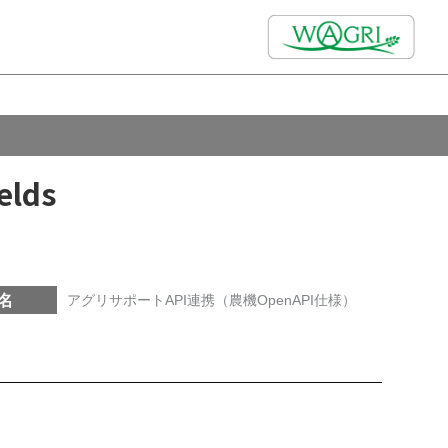
elds
名
アグリサポートAPI連携（農機OpenAPI仕様）