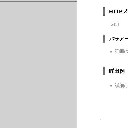
HTTP
GET
パラメ
詳細
呼出例
詳細