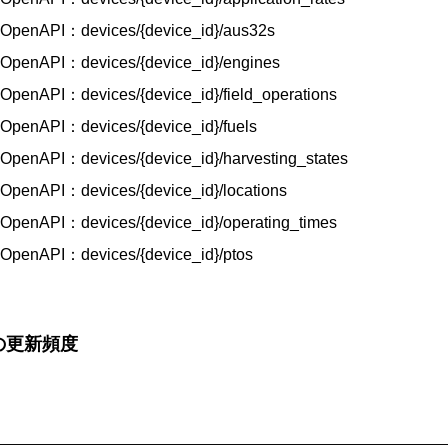
penAPI：devices/{device_id}/aus32s
penAPI：devices/{device_id}/engines
enAPI：devices/{device_id}/field_operations
penAPI：devices/{device_id}/fuels
penAPI：devices/{device_id}/harvesting_states
penAPI：devices/{device_id}/locations
penAPI：devices/{device_id}/operating_times
penAPI：devices/{device_id}/ptos
の更新頻度