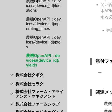
農機OpenAPI：dev
問い
ices/{device_id}/loc
ations
本AP
する
農機OpenAPI：dev
ices/{device_id}/op
erating_times
井
農機OpenAPI：dev
ices/{device_id}/pto
s
農機OpenAPI：de
vices/{device_id}/
添付フ
yields
ー
株式会社クボタ
株式会社セラク
株式会社ファーム・アライ
関連メ
アンス・マネジメント
農機O
株式会社ファームシップ
農機Op
株式会社ヘッジホッグ・メ