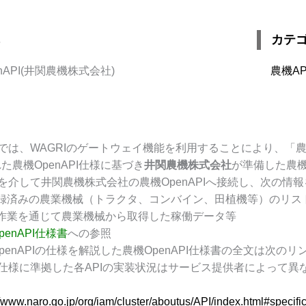
カテ
nAPI(井関農機株式会社)
農機AP
Iでは、WAGRIのゲートウェイ機能を利用することにより、
た農機OpenAPI仕様に基づき
井関農機株式会社
が準備した農機
Iを介して井関農機株式会社の農機OpenAPIへ接続し、次の
録済みの農業機械（トラクタ、コンバイン、田植機等）のリス
作業を通じて農業機械から取得した稼働データ等
penAPI仕様書
への参照
penAPIの仕様を解説した農機OpenAPI仕様書の全文は次の
の仕様に準拠した各APIの実装状況はサービス提供者によって
//www.naro.go.jp/org/iam/cluster/aboutus/API/index.html#specifi