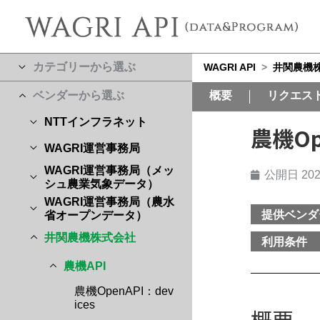
カテゴリーから選ぶ
WAGRI API
>
井関農機
ベンダーから選ぶ
概要
リクエス
NTTインフラネット
農機Ope
WAGRI運営事務局
WAGRI運営事務局（メッ
公開日
202
シュ農業気象データ）
WAGRI運営事務局（農水
提供ベンダ
省オープンデータ）
井関農機株式会社
利用条件
農機API
農機OpenAPI：dev
ices
概要