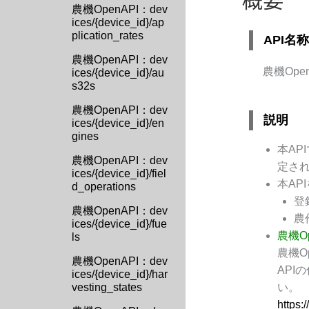
農機OpenAPI：dev
ices/{device_id}/ap
plication_rates
API名称
農機OpenAPI：dev
農機Ope
ices/{device_id}/au
s32s
農機OpenAPI：dev
説明
ices/{device_id}/en
gines
本AP
農機OpenAPI：dev
定され
ices/{device_id}/fiel
本AP
d_operations
登
農機OpenAPI：dev
農
ices/{device_id}/fue
農機O
ls
農機O
農機OpenAPI：dev
API
ices/{device_id}/har
い。
vesting_states
https: