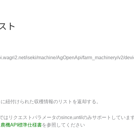
スト
api.wagri2.net/iseki/machine/AgOpenApi/farm_machinery/v2/devic
スに紐付けられた収穫情報のリストを返却する。
Iではリクエストパラメータのsince,untilのみサポートしていま
は
農機API標準仕様書
を参照してください