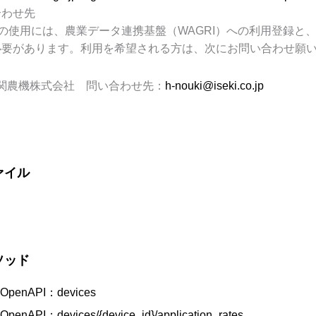
合わせ先
Iの使用には、農業データ連携基盤（WAGRI）への利用登録
必要があります。利用を希望される方は、次にお問い合わせ願
関農機株式会社 問い合わせ先：
h-nouki@iseki.co.jp
ァイル
ソッド
penAPI：devices
enAPI：devices/{device_id}/application_rates