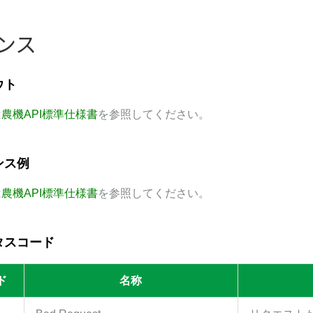
ンス
ウト
は
農機API標準仕様書
を参照してください。
ンス例
は
農機API標準仕様書
を参照してください。
タスコード
ド
名称