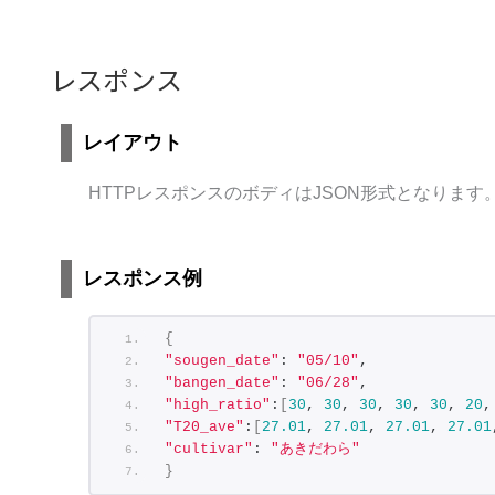
レスポンス
レイアウト
HTTPレスポンスのボディはJSON形式となります
レスポンス例
{
"sougen_date"
: 
"05/10"
,
"bangen_date"
: 
"06/28"
,
"high_ratio"
:
[
30
, 
30
, 
30
, 
30
, 
30
, 
20
,
"T20_ave"
:
[
27.01
, 
27.01
, 
27.01
, 
27.01
"cultivar"
: 
"あきだわら"
}