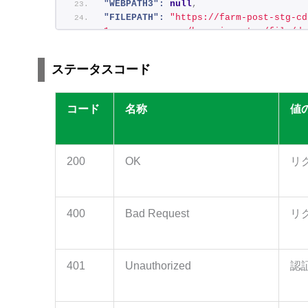
"WEBPATH3":
null
,
"FILEPATH":
"https://farm-post-stg-cd
1.amazonaws.com/hasseiyosatsu/file/de
"FILEPATH2":
null
,
"FILEPATH3":
null
,
ステータスコード
"FILEPATH4":
null
,
"FILEPATH5":
null
,
"FILEPATH6":
null
,
コード
名称
値
"TMPNAME":
"特殊報第1号(サツマイモ乾腐病).pdf
"TMPNAME2":
null
,
"TMPNAME3":
null
,
"TMPNAME4":
null
,
200
OK
リ
"TMPNAME5":
null
,
"TMPNAME6":
null
,
"ORGNAME":
"特殊報第1号(サツマイモ乾腐病).pdf
"ORGNAME2":
null
,
400
Bad Request
リ
"ORGNAME3":
null
,
"ORGNAME4":
null
,
"ORGNAME5":
null
,
401
"ORGNAME6":
Unauthorized
null
,
認
"EXT":
"pdf"
,
"EXT2":
""
,
"EXT3":
""
,