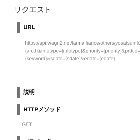
リクエスト
URL
https://api.wagri2.net/farmalliance/others/yosatsui
{arcd}&infotype={infotype}&priority={priority}&p
{keyword}&sdate={sdate}&edate={edate}
説明
HTTPメソッド
GET