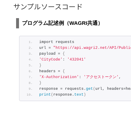
"PRIO":
"非常に高い"
,
サンプルソースコード
"CRNAME":
"BOT "
,
"ICON":
""
}
,
プログラム記述例（WAGRI共通）
"MstApp":
{
"NAME":
"熊本県"
}
,
import requests
"MstPrefecture":
{
url = 
"https://api.wagri2.net/API/Publi
"NAME":
"熊本県"
payload = 
{
}
,
'CityCode'
: 
'432041'
"MstArea":
{
}
"NAME":
null
headers = 
{
}
,
'X-Authorization'
: 
'アクセストークン'
,
"MstHykproduct":
{
}
"NAME":
"かんしょ"
response = requests.
get
(
url, headers=he
}
,
print
(
response.
text
)
"MstHyuproduct":
{
"NAME":
null
}
,
"MstHykdamage":
{
"NAME":
"指定なし"
}
,