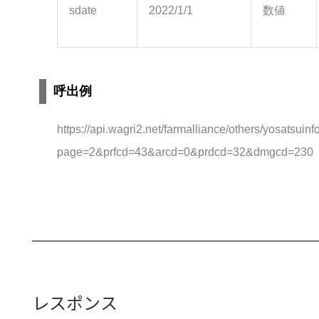
sdate
2022/1/1
数値
呼出例
https://api.wagri2.net/farmalliance/others/yosatsuinf
page=2&prfcd=43&arcd=0&prdcd=32&dmgcd=230
レスポンス