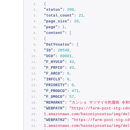
{
"status":
200
,
"total_count":
21
,
"page_size":
10
,
"page":
1
,
"content":
[
{
"DatYosatsu":
{
"ID":
26548
,
"UCD":
80001
,
"F_HYUCD":
43
,
"F_PRFCD":
43
,
"F_ARCD":
0
,
"INFCLS":
0
,
"PRIORITY":
0
,
"F_PRODCD":
471
,
"F_DMGCD":
57
,
"REMARKS":
"カンショ サツマイモ乾腐病 令和
"WEBPATH":
"https://farm-post-stg-cdn
1.amazonaws.com/hasseiyosatsu/img/del
"WEBPATH2":
"https://farm-post-stg-cd
1.amazonaws.com/hasseiyosatsu/img/del