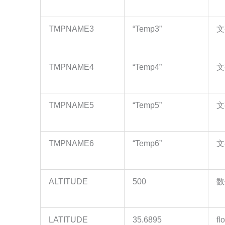
TMPNAME3
“Temp3”
文
TMPNAME4
“Temp4”
文
TMPNAME5
“Temp5”
文
TMPNAME6
“Temp6”
文
ALTITUDE
500
数
LATITUDE
35.6895
fl