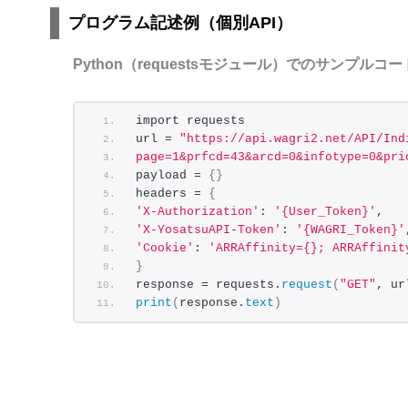
"MstHyudamage":
{
"NAME":
null
プログラム記述例（個別API）
}
,
"MstOperator":
{
Python（requestsモジュール）でのサンプルコー
"NAME1":
"BOT"
,
"NAME2":
""
,
"NAME3":
""
,
import requests
"IMGPATH":
null
url = 
"https://api.wagri2.net/API/Ind
}
page=1&prfcd=43&arcd=0&infotype=0&pri
}
payload = 
{}
]
headers = 
{
}
'X-Authorization'
: 
'{User_Token}'
,
'X-YosatsuAPI-Token'
: 
'{WAGRI_Token}'
'Cookie'
: 
'ARRAffinity={}; ARRAffinit
}
response = requests.
request
(
"GET"
, ur
print
(
response.
text
)