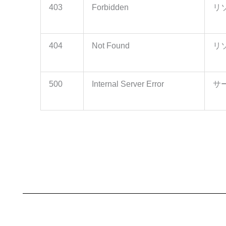
403
Forbidden
リ
"EXT4":
""
,
"EXT5":
""
,
"EXT6":
""
,
"APPCLS":
1
,
404
Not Found
リ
"APPDT":
"2023-04-27 02:10:27"
,
"F_APCD":
25
,
"APPCLS2":
1
,
"APPDT2":
"2023-04-27 02:10:27"
,
500
Internal Server Error
サ
"F_APCD2":
25
,
"STRDT":
"2023-04-26"
,
"ENDDT":
"2033-04-26"
,
"CRDT":
"2023-04-27 02:10:27"
,
"F_CRCD":
25
,
"CHDT":
null
,
"F_CHCD":
0
,
"ISDEL":
0
,
"ISAVL":
1
,
"PRFNAME":
"熊本県"
,
"ARNAME":
null
,
"PRODNAME":
"かんしょ"
,
"DMGNAME":
"指定なし"
,
"INFO":
"特殊報"
,