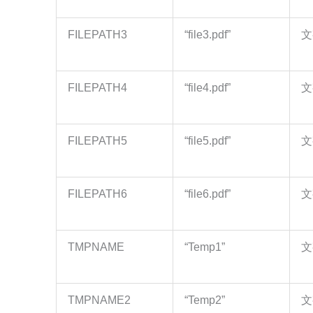
FILEPATH3
“file3.pdf”
文
FILEPATH4
“file4.pdf”
文
FILEPATH5
“file5.pdf”
文
FILEPATH6
“file6.pdf”
文
TMPNAME
“Temp1”
文
TMPNAME2
“Temp2”
文