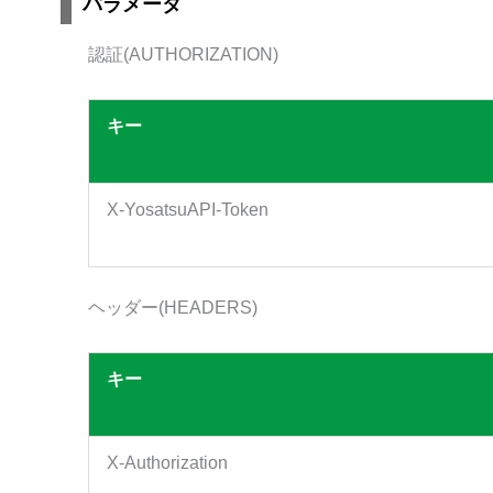
パラメータ
認証(AUTHORIZATION)
キー
X-YosatsuAPI-Token
ヘッダー(HEADERS)
キー
X-Authorization