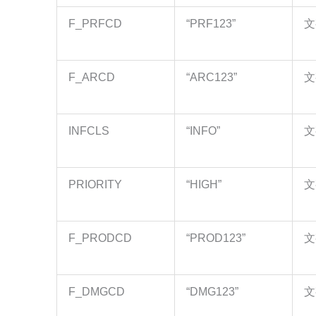
F_PRFCD
“PRF123”
文
F_ARCD
“ARC123”
文
INFCLS
“INFO”
文
PRIORITY
“HIGH”
文
F_PRODCD
“PROD123”
文
F_DMGCD
“DMG123”
文