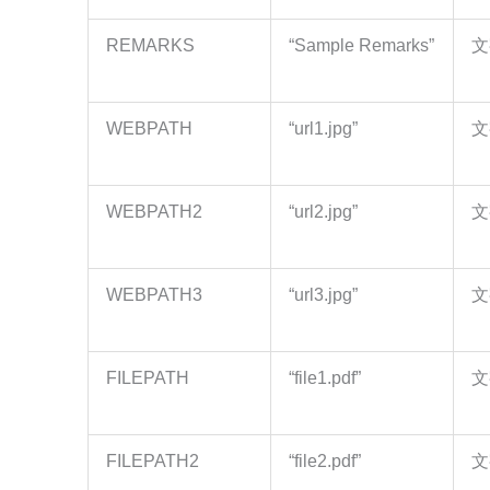
REMARKS
“Sample Remarks”
文
WEBPATH
“url1.jpg”
文
WEBPATH2
“url2.jpg”
文
WEBPATH3
“url3.jpg”
文
FILEPATH
“file1.pdf”
文
FILEPATH2
“file2.pdf”
文