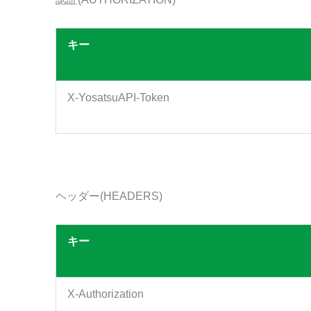
キー
X-YosatsuAPI-Token
ヘッダー(HEADERS)
キー
X-Authorization