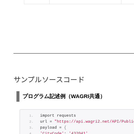
]
}
}
}
サンプルソースコード
プログラム記述例（WAGRI共通）
import requests
url = 
"https://api.wagri2.net/API/Publi
payload = 
{
'CityCode'
: 
'432041'