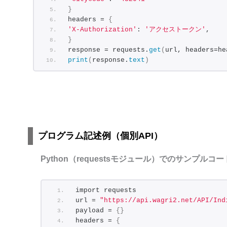
}
headers = 
{
'X-Authorization'
: 
'アクセストークン'
,
}
response = requests.
get
(
url, headers=he
print
(
response.
text
)
プログラム記述例（個別API）
Python（requestsモジュール）でのサンプルコー
import requests
url = 
"https://api.wagri2.net/API/Ind
payload = 
{}
headers = 
{