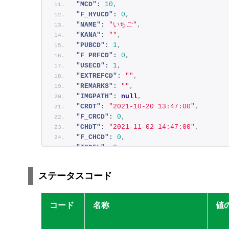
"MCD":
10
,
"F_HYUCD":
0
,
"NAME":
"いちご"
,
"KANA":
""
,
"PUBCD":
1
,
"F_PRFCD":
0
,
"USECD":
1
,
"EXTREFCD":
""
,
"REMARKS":
""
,
"IMGPATH":
null
,
"CRDT":
"2021-10-20 13:47:00"
,
"F_CRCD":
0
,
"CHDT":
"2021-11-02 14:47:00"
,
"F_CHCD":
0
,
"ISDEL":
0
,
"ISAVL":
1
,
"LOCALNAME":
[
ステータスコード
{
"MstHyuproduct":
{
"ID":
1
,
コード
名称
値
"UCD":
80001
,
"MCD":
1
,