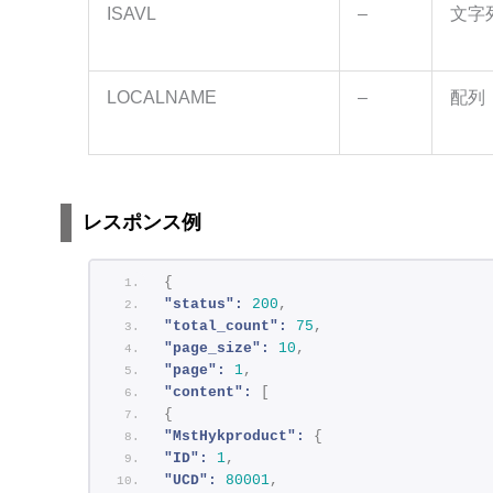
ISAVL
–
文字
LOCALNAME
–
配列
レスポンス例
{
"status":
200
,
"total_count":
75
,
"page_size":
10
,
"page":
1
,
"content":
[
{
"MstHykproduct":
{
"ID":
1
,
"UCD":
80001
,