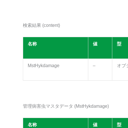
検索結果 (content)
名称
値
型
MstHykdamage
–
オブ
管理病害虫マスタデータ (MstHykdamage)
名称
値
型