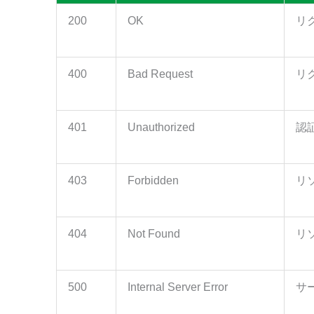
"F_HYUCD":
17
,
"F_PRODCD":
10
,
200
OK
リ
"NAME":
"いちご"
,
"KANA":
"イチゴ"
,
"EXTREFCD":
""
,
"REMARKS":
null
,
400
Bad Request
リ
"IMGPATH":
null
,
"CRDT":
"2023-05-10 13:55:13"
,
"F_CRCD":
0
,
401
"CHDT":
Unauthorized
"2023-05-10 13:55:13"
,
認
"F_CHCD":
0
,
"ISDEL":
0
,
"ISAVL":
1
403
Forbidden
リ
}
,
"MstApp":
{
"MCD":
17
,
"NAME":
"石川県"
404
Not Found
リ
}
,
"MstPrefecture":
{
"MCD":
17
,
"NAME":
"石川県"
500
Internal Server Error
サ
}
}