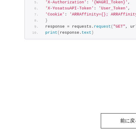
'X-Authorization'
: 
'{WAGRI_Token}'
,
'X-YosatsuAPI-Token'
: 
'User_Token'
,
'Cookie'
: 
'ARRAffinity={}; ARRAffinit
}
response = requests.
request
(
"GET"
, ur
print
(
response.
text
)
前に戻