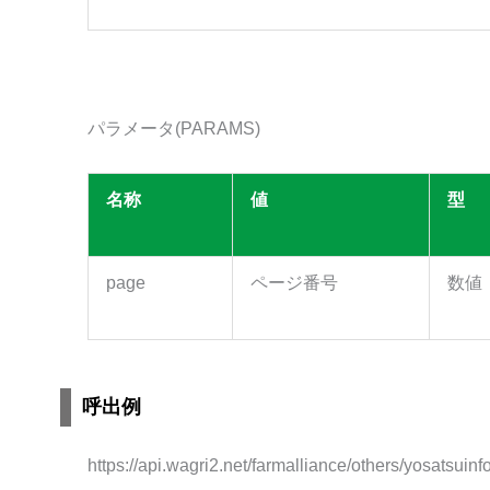
パラメータ(PARAMS)
名称
値
型
page
ページ番号
数値
呼出例
https://api.wagri2.net/farmalliance/others/yosatsui