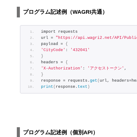
プログラム記述例（WAGRI共通）
import requests
url = 
"https://api.wagri2.net/API/Publi
payload = 
{
'CityCode'
: 
'432041'
}
headers = 
{
'X-Authorization'
: 
'アクセストークン'
,
}
response = requests.
get
(
url, headers=he
print
(
response.
text
)
プログラム記述例（個別API）