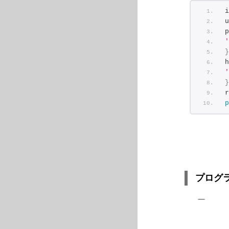
i
u
p
'
}
h
'
}
r
p
プログラ
ー