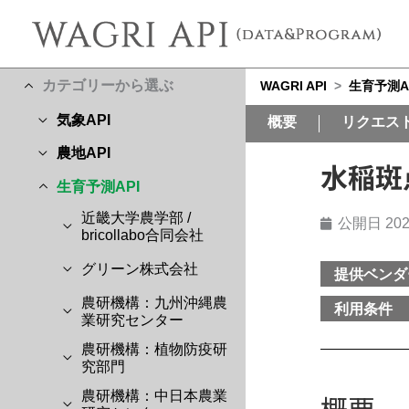
カテゴリーから選ぶ
WAGRI API
>
生育予測A
気象API
概要
リクエス
農地API
水稲斑点
生育予測API
近畿大学農学部 /
公開日
202
bricollabo合同会社
グリーン株式会社
提供ベンダ
農研機構：九州沖縄農
利用条件
業研究センター
農研機構：植物防疫研
究部門
農研機構：中日本農業
概要