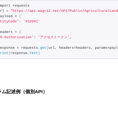
mport requests
rl = 
"https://api.wagri2.net/API/Public/AgriculturalLand
ayload = 
{
CityCode'
: 
'432041'
eaders = 
{
X-Authorization'
: 
'アクセストークン'
,
esponse = requests.
get
(
url, headers=headers, params=payl
rint
(
response.
text
)
ム記述例（個別API）