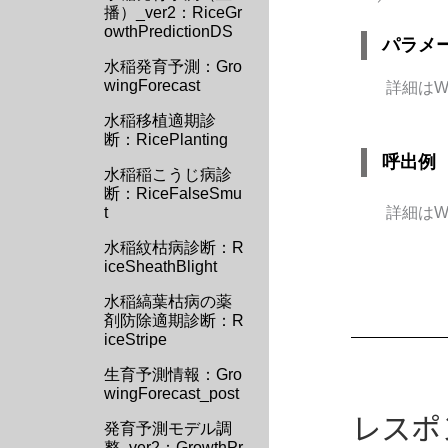
播）_ver2：RiceGr
owthPredictionDS
パラメ
水稲発育予測：Gro
wingForecast
詳細はW
水稲移植適期診
断：RicePlanting
呼出例
水稲稲こうじ病診
断：RiceFalseSmu
t
詳細はW
水稲紋枯病診断：R
iceSheathBlight
水稲縞葉枯病の薬
剤防除適期診断：R
iceStripe
生育予測情報：Gro
wingForecast_post
レスポ
発育予測モデル調
整_ver2：GrowthPr