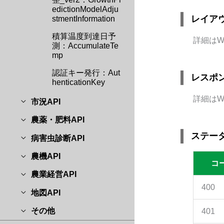
edictionModelAdju
レイア
stmentInformation
積算温度到達日予
詳細はW
測：AccumulateTe
mp
認証キー発行：Aut
レスポ
henticationKey
詳細はW
市況API
農薬・肥料API
ステー
病害虫診断API
農機API
コ
農業経営API
400
地図API
その他
401