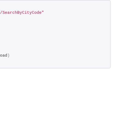
/SearchByCityCode"
oad
)