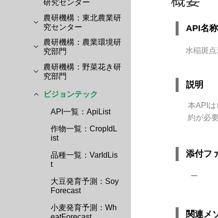
研究センター
農研機構：東北農業研
究センター
API名称
農研機構：農業環境研
水稲斑点
究部門
農研機構：野菜花き研
究部門
説明
ビジョンテック
本
API
は
API一覧：ApiList
約が必
作物一覧：CropIdL
ist
添付フ
品種一覧：VarIdLis
t
ー
大豆発育予測：Soy
Forecast
小麦発育予測：Wh
関連メ
eatForecast