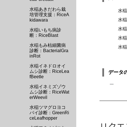
水稲あきだわら栽
水稲
培管理支援：RiceA
水稲
kidawara
水稲
水稲いもち病診
断：RiceBlast
水稲
水稲もみ枯細菌病
水稲
診断：BacterialGra
inRot
水稲イネドロオイ
ムシ診断：RiceLea
データ
fBeetle
ー
水稲イネミズゾウ
ムシ診断：RiceWat
erWeevil
水稲ツマグロヨコ
バイ診断：GreenRi
ceLeafhopper
リクエ