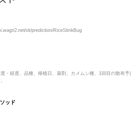
pi.wagri2.net/vti/prediction/RiceStinkBug
緯度・経度、品種、移植日、薬剤、カメムシ種、1回目の散布予
す。
メソッド