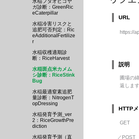
水稲フタオビコヤ
ガ診断：GreenRic
eCaterpillar
URL
水稲冷害リスクと
追肥可否判定：Ric
https://a
eAdditionalFertilize
r
水稲収穫適期診
断：RiceHarvest
説明
水稲斑点米カメム
シ診断：RiceStink
圃場の
Bug
返しま
水稲最適窒素追肥
量診断：NitrogenT
opDressing
HTTP
水稲発育予測_ver
2：RiceGrowthPre
GET
diction
水稲発育予測（直
／POST