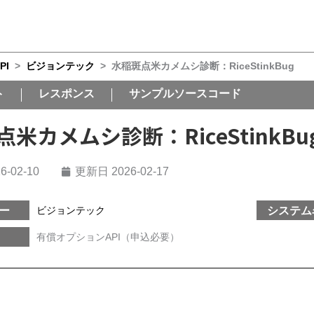
PI
>
ビジョンテック
>
水稲斑点米カメムシ診断：RiceStinkBug
ト
レスポンス
サンプルソースコード
米カメムシ診断：RiceStinkBu
6-02-10
更新日 2026-02-17
ー
システム
ビジョンテック
有償オプションAPI（申込必要）