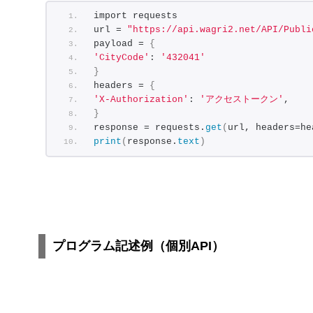
import requests
url = 
"https://api.wagri2.net/API/Publi
payload = 
{
'CityCode'
: 
'432041'
}
headers = 
{
'X-Authorization'
: 
'アクセストークン'
,
}
response = requests.
get
(
url, headers=he
print
(
response.
text
)
プログラム記述例（個別API）