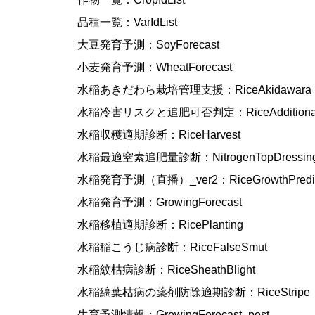
品種一覧：VarIdList
大豆発育予測：SoyForecast
小麦発育予測：WheatForecast
水稲あきだわら栽培管理支援：RiceAkidawara
水稲冷害リスクと追肥可否判定：RiceAdditionalFer
水稲収穫適期診断：RiceHarvest
水稲最適窒素追肥量診断：NitrogenTopDressin
水稲発育予測（直播）_ver2：RiceGrowthPredic
水稲発育予測：GrowingForecast
水稲移植適期診断：RicePlanting
水稲稲こうじ病診断：RiceFalseSmut
水稲紋枯病診断：RiceSheathBlight
水稲縞葉枯病の薬剤防除適期診断：RiceStripe
生育予測情報：GrowingForecast_post