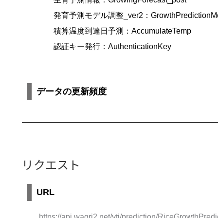
発育予測モデル調整_ver2：GrowthPredictionModel
積算温度到達日予測：AccumulateTemp
認証キー発行：AuthenticationKey
データの更新頻度
リクエスト
URL
https://api.wagri2.net/vti/prediction/RiceGrowthPredi