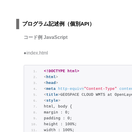
プログラム記述例（個別API）
コード例 JavaScript
●index.html
<!DOCTYPE html>
<
html
>
<
head
>
<
meta
http-equiv
=
"Content-Type"
conte
<
title
>
GEOSPACE CLOUD WMTS at OpenLay
<
style
>
html, body {
margin : 0;
padding : 0;
height : 100%;
width : 100%;