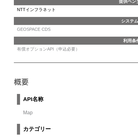
提供ベン
NTTインフラネット
システ
GEOSPACE CDS
利用条
有償オプションAPI（申込必要）
概要
API名称
Map
カテゴリー