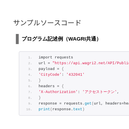
サンプルソースコード
プログラム記述例（WAGRI共通）
import requests
url = 
"https://api.wagri2.net/API/Publi
payload = 
{
'CityCode'
: 
'432041'
}
headers = 
{
'X-Authorization'
: 
'アクセストークン'
,
}
response = requests.
get
(
url, headers=he
print
(
response.
text
)