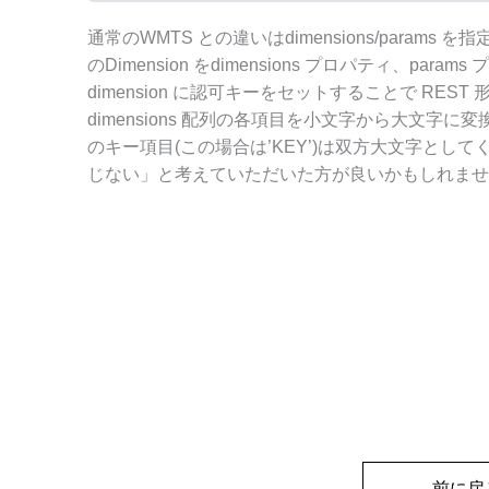
new
 OpenLayers.
Control
.
LayerSwitcher
(
new
 OpenLayers.
Control
.
Attribution
(
)
通常のWMTS との違いはdimensions/params を
]
のDimension をdimensions プロパティ、pa
}
)
;
dimension に認可キーをセットすることで RE
mouseposition = 
new
 OpenLayers.
Contro
map.
addControl
(
mouseposition
)
;
dimensions 配列の各項目を小文字から大文字に変換し
// Geospace CDS 認可キー自動取得処理
のキー項目(この場合は’KEY’)は双方大文字としてください
var
 getAuthKey = 
function
(
)
{
じない」と考えていただいた方が良いかもしれませ
$.
getJSON
(
"http://CDS 認証&JSONP 返却用Web サービスU
null
,
function
(
d
)
{
 authkey = d.
authorizeKe
)
;
}
// GEOSPACE CDS WMTS レイヤをセットしま
var
 getWmtsLayers = 
function
(
authKey
)
var
 matrixIds = 
new
Array
(
19
)
;
for
(
var
 i = 
1
; i <= 
19
; i++
)
{
matrixIds
[
i - 
1
]
 = 
new
Object
(
)
;
matrixIds
[
i - 
1
]
.
identifier
 = 
""
 + i;
}
// CDS URL
var
 geospaceUrl = 
"http://cds.geospac
前に戻