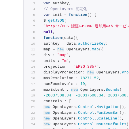
var
 authkey;
// OpenLayers 初期化
var
 init = 
function
(
)
{
$.
getJSON
(
"http://CDS 認証&JSONP 返却用Web サービスU
null
,
function
(
data
)
{
authkey = data.
authorizeKey
;
map = 
new
 OpenLayers.
Map
(
{
div : 
"map"
,
units : 
"m"
,
projection : 
"EPSG:3857"
,
displayProjection: 
new
 OpenLayers.
Pro
maxResolution : 
78271.52
,
numZoomLevels : 
19
,
maxExtent : 
new
 OpenLayers.
Bounds
(
-20037508.34
, 
-20037508.34
, 
20037508.
controls : 
[
new
 OpenLayers.
Control
.
Navigation
(
)
,
new
 OpenLayers.
Control
.
PanZoomBar
(
)
,
new
 OpenLayers.
Control
.
ScaleLine
(
)
,
new
 OpenLayers.
Control
.
MouseDefaults
(