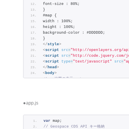
font-size : 80%;
}
#map {
width : 100%;
height : 100%;
background-color : #DDDDDD;
}
</
style
>
<
script
src
=
"http://openlayers.org/ap
<
script
src
=
"http://code.jquery.com/j
<
script
type
=
"text/javascript"
src
=
"a
</
head
>
<
body
>
<!-- 地図の表示 -->
<
div
id
=
"map"
>
</
div
>
</
body
>
</
html
>
●app.js
var
 map;
// Geospace CDS API キー格納