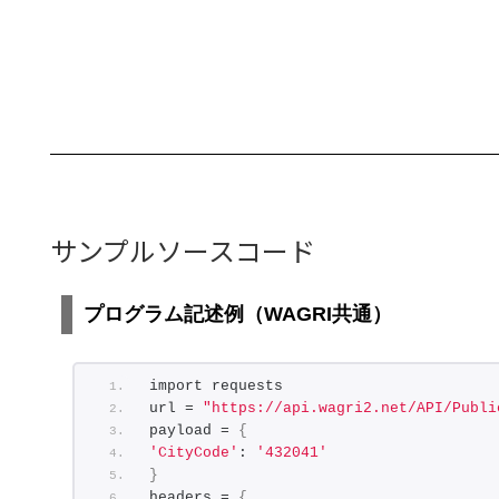
サンプルソースコード
プログラム記述例（WAGRI共通）
import requests
url = 
"https://api.wagri2.net/API/Publi
payload = 
{
'CityCode'
: 
'432041'
}
headers = 
{