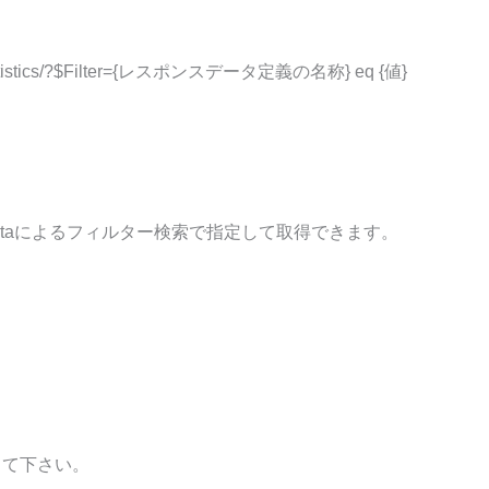
nInfoStatistics/?$Filter={レスポンスデータ定義の名称} eq {値}
taによるフィルター検索で指定して取得できます。
して下さい。