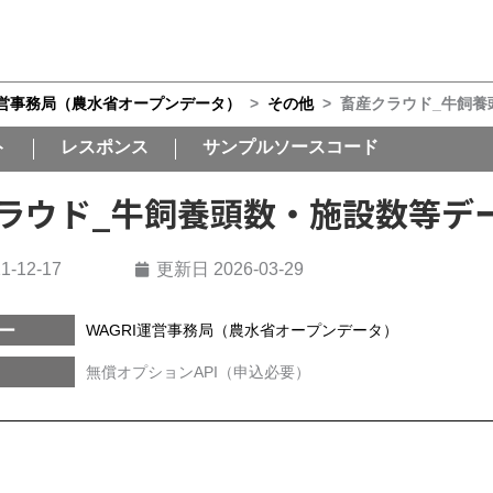
運営事務局（農水省オープンデータ）
>
その他
>
畜産クラウド_牛飼養
ト
レスポンス
サンプルソースコード
ラウド_牛飼養頭数・施設数等デー
1-12-17
更新日 2026-03-29
ー
WAGRI運営事務局（農水省オープンデータ）
無償オプションAPI（申込必要）