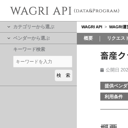
カテゴリーから選ぶ
WAGRI API
>
WAGRI
ベンダーから選ぶ
概要
リクエス
キーワード検索
畜産ク
公開日
202
提供ベンダ
利用条件
概要