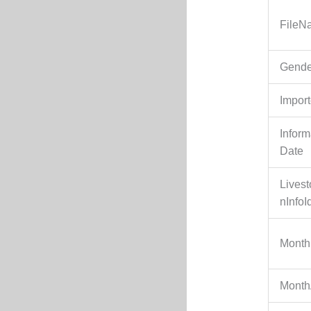
FileN
Gende
Impor
Infor
Date
Livest
nInfoI
Month
Mont