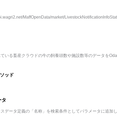
/api.wagri2.net/MaffOpenData/market/LivestockNotificatio
ている畜産クラウドの牛の飼養頭数や施設数等のデータをOda
メソッド
ータ
ンスデータ定義の「名称」を検索条件としてパラメータに追加