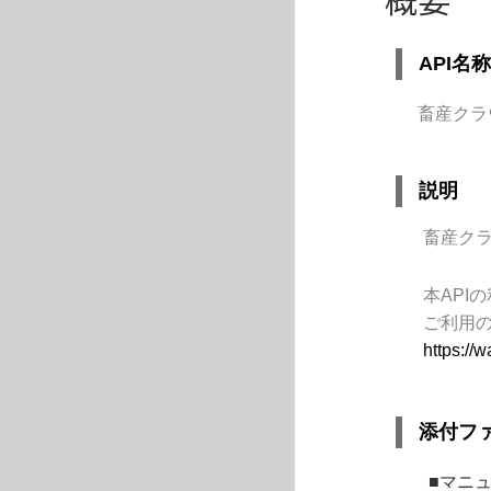
API名称
畜産クラ
説明
畜産ク
本
API
の
ご利用
https://w
添付フ
■マニ