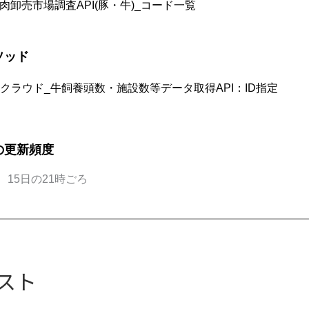
肉卸売市場調査API(豚・牛)_コード一覧
ソッド
クラウド_牛飼養頭数・施設数等データ取得API：ID指定
の更新頻度
、15日の21時ごろ
スト