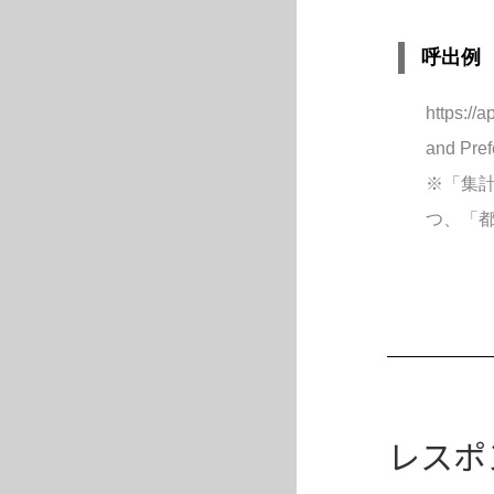
呼出例
https://
and Pr
※「集計種
つ、「都
レスポ