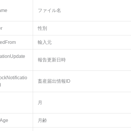
ame
ファイル名
r
性別
tedFrom
輸入元
mationUpdate
報告更新日時
ockNotificatio
畜産届出情報ID
d
月
hAge
月齢