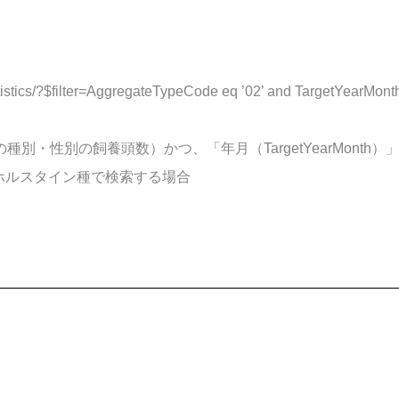
atistics/?$filter=AggregateTypeCode eq ’02’ and TargetYearMont
種別・性別の飼養頭数）かつ、「年月（TargetYearMonth）」が
」がホルスタイン種で検索する場合