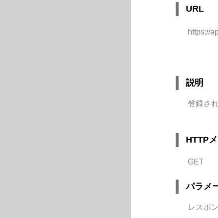
URL
https:/
説明
登録され
HTTP
GET
パラメ
レスポ