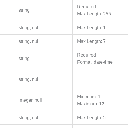
Required
string
Max Length: 255
string, null
Max Length: 1
string, null
Max Length: 7
Required
string
Format: date-time
string, null
Minimum: 1
integer, null
Maximum: 12
string, null
Max Length: 5