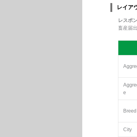
レイア
レスポ
畜産届
Aggre
Aggre
e
Breed
City