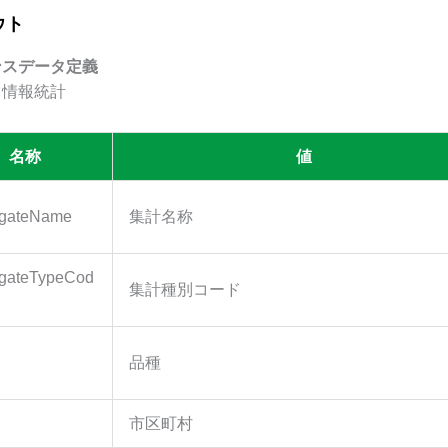
ウト
ンスデータ定義
出情報統計
名称
値
gateName
集計名称
gateTypeCod
集計種別コード
品種
市区町村