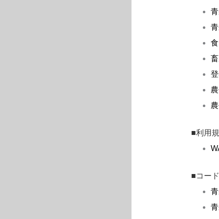
青
青
食
畜
登
農
農
■利用
W
■コー
青
青