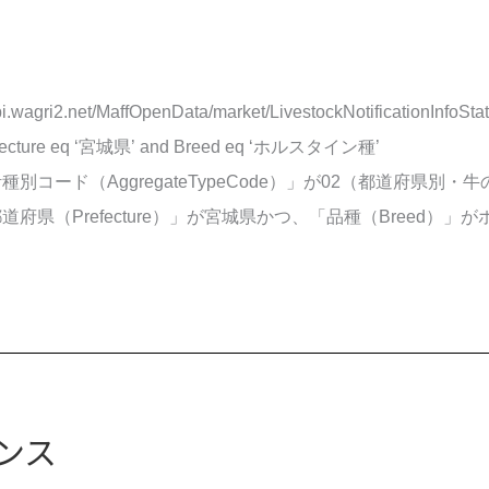
api.wagri2.net/MaffOpenData/market/LivestockNotificationInfoSt
efecture eq ‘宮城県’ and Breed eq ‘ホルスタイン種’
別コード（AggregateTypeCode）」が02（都道府県別・牛の
道府県（Prefecture）」が宮城県かつ、「品種（Breed）
ンス