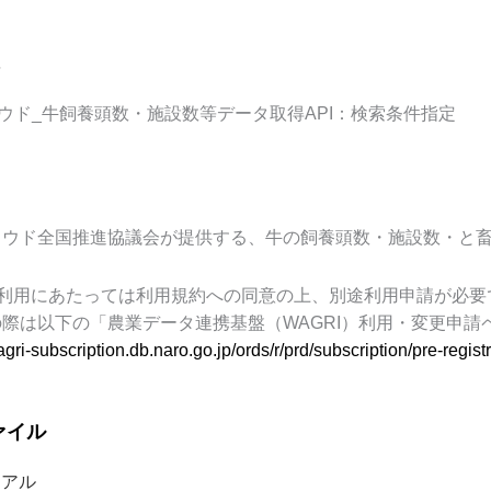
ウド_牛飼養頭数・施設数等データ取得API：検索条件指定
ラウド全国推進協議会が提供する、牛の飼養頭数・施設数・と
利用にあたっては利用規約への同意の上、別途利用申請が必要
の際は以下の「農業データ連携基盤（
WAGRI
）利⽤・変更申請
agri-subscription.db.naro.go.jp/ords/r/prd/subscription/pre-regist
ァイル
ュアル