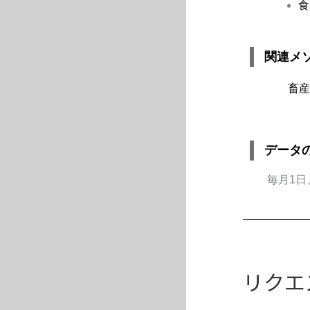
食
関連メ
畜産
データ
毎月1日
リクエ