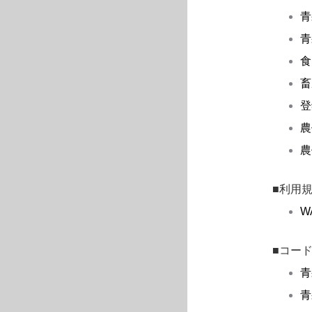
青
青
食
畜
登
農
農
■利用
W
■コー
青
青