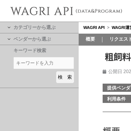
カテゴリーから選ぶ
WAGRI API
>
WAGRI
ベンダーから選ぶ
概要
リクエス
キーワード検索
粗飼料
公開日
202
提供ベンダ
利用条件
概要