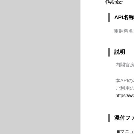
API名称
粗飼料名
説明
内閣官房
本
API
の
ご利用
https://w
添付フ
■マニ