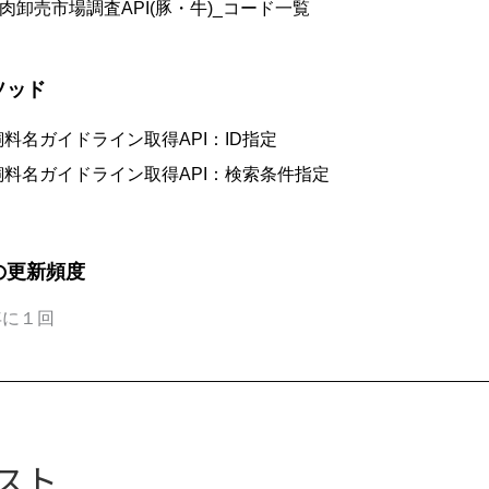
肉卸売市場調査API(豚・牛)_コード一覧
ソッド
料名ガイドライン取得API：ID指定
料名ガイドライン取得API：検索条件指定
の更新頻度
年に１回
スト