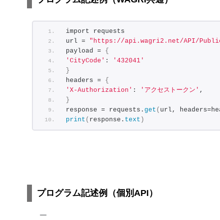
import requests
url = 
"https://api.wagri2.net/API/Publi
payload = 
{
'CityCode'
: 
'432041'
}
headers = 
{
'X-Authorization'
: 
'アクセストークン'
,
}
response = requests.
get
(
url, headers=he
print
(
response.
text
)
プログラム記述例（個別API）
ー