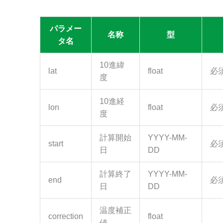
パラメー
名称
型
タ名
10進緯
lat
float
必
度
10進経
lon
float
必
度
計算開始
YYYY-MM-
start
必
日
DD
計算終了
YYYY-MM-
end
必
日
DD
温度補正
correction
float
値