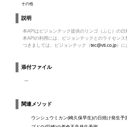
その他
説明
本APIはビジョンテック提供のリンゴ（ふじ）の日
本APIの利用には、ビジョンテックとのライセンス
つきましては、ビジョンテック（
tec@vti.co.jp
）に
添付ファイル
ー
関連メソッド
ウンシュウミカン(崎久保早生)の日焼け発生予
ブドウ(巨峰)の着色不良発生予測