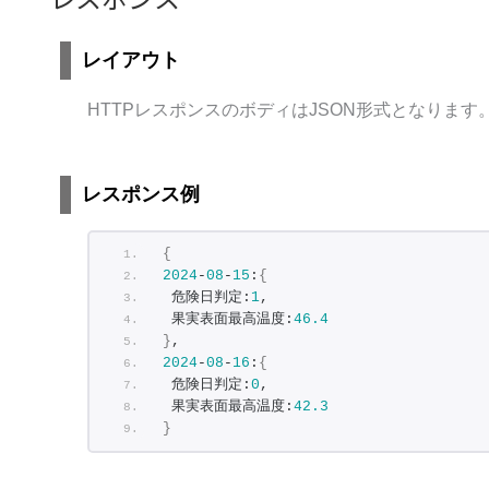
レイアウト
HTTPレスポンスのボディはJSON形式となります
レスポンス例
{
2024
-
08
-
15
:
{
 危険日判定:
1
,
 果実表面最高温度:
46.4
}
,
2024
-
08
-
16
:
{
 危険日判定:
0
,
 果実表面最高温度:
42.3
}