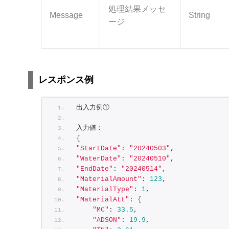
処理結果メッセ
Message
String
ージ
レスポンス例
出入力例① 
入力値： 
{
"StartDate"
: 
"20240503"
, 
"WaterDate"
: 
"20240510"
, 
"EndDate"
: 
"20240514"
, 
"MaterialAmount"
: 
123
, 
"MaterialType"
: 
1
, 
"MaterialAtt"
: 
{
"MC"
: 
33.5
, 
"ADSON"
: 
19.9
, 