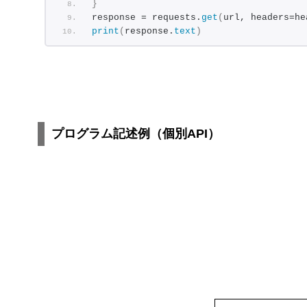
}
response = requests.
get
(
url, headers=he
print
(
response.
text
)
プログラム記述例（個別API）