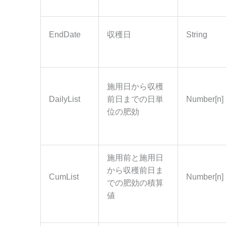
EndDate
収穫日
String
施用日から収穫
DailyList
前日までの日単
Number[n]
位の肥効
施用前と施用日
から収穫前日ま
CumList
Number[n]
での肥効の積算
値