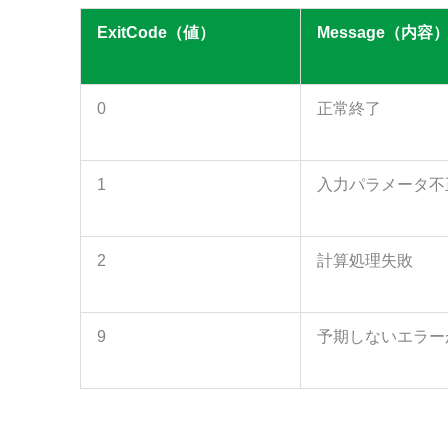
0.719
]
,
0.719
,
}
0.719
,
0.719
,
ExitCode（値）
Message（内容
0.719
]
}
出力値： 
0
正常終了
{
"ExitCode":
0
,
"StartDate":
"20240503"
,
1
入力パラメータ不
"WaterDate":
"20240510"
,
"EndDate":
"20240514"
,
"DailyList":
[
0.2584124111723678
,
2
計算処理失敗
0.2632424746458326
,
0.2680512130099664
,
0.2728352249671581
,
0.2775910108090447
,
9
予期しないエラー
0.28231588706607585
,
0.2870074286336999
,
0.30951135034666954
,
0.3300628002746264
,
0.34953820770159494
,
0.36835826149601536
,