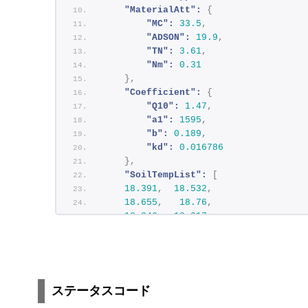
"MaterialAtt":
0.2775910108090447
{
, 
0.28231588706607585
"MC":
33.5
,
, 
0.2870074286336999
"ADSON":
19.9
,
, 
0.30951135034666954
"TN":
3.61
,
, 
0.3300628002746264
"Nm":
0.31
, 
}
,
0.34953820770159494
, 
"Coefficient":
0.36835826149601536
{
, 
0.38611118394565663
"Q10":
1.47
,
]
, 
"a1":
1595
,
"CumList"
"b":
: 
0.189
[
,
0.2584124111723678
"kd":
0.016786
, 
}
,
0.5216548858182004
, 
"SoilTempList":
0.7897060988281668
[
, 
18.391
1.062541323795325
,
18.532
,
, 
18.655
1.3401323346043696
,
18.76
,
, 
18.846
1.6224482216704454
,
18.917
,
, 
18.974
1.9094556503041453
,
18.4637
,
, 
18.028
2.2189670006508146
,
17.94
,
, 
18.0423
2.549029800925441
,
17.9093
, 
]
,
2.898568008627036
, 
"SoilWaterList":
3.2669262701230513
[
,
ステータスコード
0.719
3.653037454068708
,
0.719
,