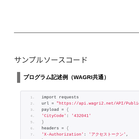
0.38611118394565663
]
,
"CumList":
[
0.2584124111723678
,
0.5216548858182004
,
0.7897060988281668
,
1.062541323795325
,
1.3401323346043696
,
1.6224482216704454
,
サンプルソースコード
1.9094556503041453
,
2.2189670006508146
,
2.549029800925441
,
プログラム記述例（WAGRI共通）
2.898568008627036
,
3.2669262701230513
,
3.653037454068708
import requests
]
url = 
"https://api.wagri2.net/API/Publi
}
payload = 
{
'CityCode'
: 
'432041'
}
headers = 
{
'X-Authorization'
: 
'アクセストークン'
,