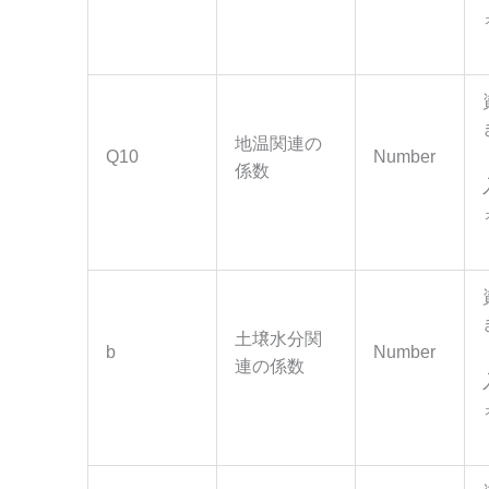
地温関連の
Q10
Number
係数
土壌水分関
b
Number
連の係数