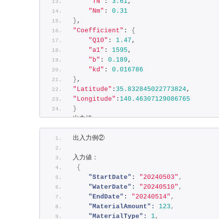
"TN"
: 
3.61
,
"Nm"
: 
0.31
}
, 
"Coefficient"
: 
{
"Q10"
: 
1.47
, 
"a1"
: 
1595
,
"b"
: 
0.189
, 
"kd"
: 
0.016786
}
, 
"Latitude"
:
35.832845022773824
, 
"Longitude"
:
140.46307129086765
}
出力値： 
{
出入力例② 
"ExitCode"
: 
0
, 
"StartDate"
: 
"20240503"
,
入力値： 
"WaterDate"
: 
"20240510"
, 
{
"EndDate"
: 
"20240514"
, 
"DailyList"
"StartDate":
: 
[
"20240503"
,
"WaterDate":
0.2584124111723678
"20240510"
, 
,
"EndDate":
0.2632424746458326
"20240514"
,
, 
"MaterialAmount":
0.2680512130099664
123
,
, 
"MaterialType":
0.2728352249671581
1
,
, 