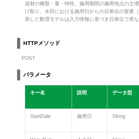
資材の種類・量・特性、施用期間の施用地点の土壌
け取り、
水田における
施用日からの日単位の窒素（
装した数理モデルは入力情報に基づき日単位で異な
HTTPメソッド
POST
パラメータ
キー名
説明
データ型
StartDate
施用日
String