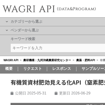
カテゴリーから選ぶ
ベンダーから選ぶ
キーワード検索
WAGRI API
>
農研機構：九州沖縄農業研究センター
>
農薬・肥料API
>
有
概要
リクエスト
レスポンス
サンプルソー
有機質資材肥効見える化API（窒素
公開日
2025-05-31
更新日 2026-06-29