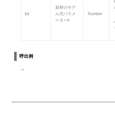
資材のモデ
kd
ル式パラメ
Number
ーターk
呼出例
ー