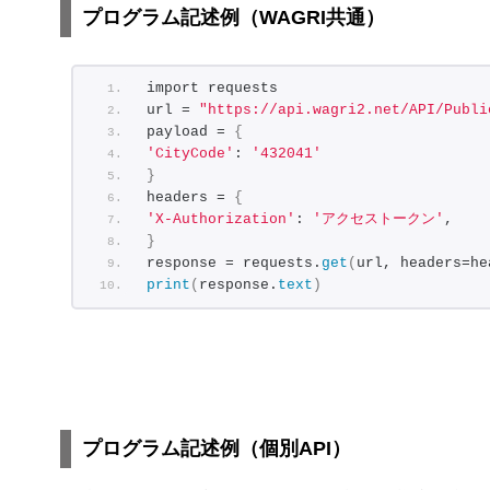
プログラム記述例（WAGRI共通）
import requests
url = 
"https://api.wagri2.net/API/Publi
payload = 
{
'CityCode'
: 
'432041'
}
headers = 
{
'X-Authorization'
: 
'アクセストークン'
,
}
response = requests.
get
(
url, headers=he
print
(
response.
text
)
プログラム記述例（個別API）