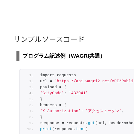
サンプルソースコード
プログラム記述例（WAGRI共通）
import requests
url = 
"https://api.wagri2.net/API/Publi
payload = 
{
'CityCode'
: 
'432041'
}
headers = 
{
'X-Authorization'
: 
'アクセストークン'
,
}
response = requests.
get
(
url, headers=he
print
(
response.
text
)