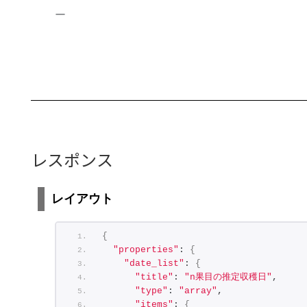
"title"
: 
"日平均温度"
,
ー
"type"
: 
"array"
,
"items"
: 
{
"type"
: 
"object"
,
"properties"
: 
{
"datetime"
: 
{
"title"
: 
"日時"
,
"type"
: 
"string"
,
"pattern"
: 
"^[0-9]{4}[-](
}
,
"temperature"
: 
{
レスポンス
"title"
: 
"温度"
,
"type"
: 
"number"
}
レイアウト
}
}
}
{
}
"properties"
: 
{
}
"date_list"
: 
{
"title"
: 
"n果目の推定収穫日"
,
"type"
: 
"array"
,
"items"
: 
{