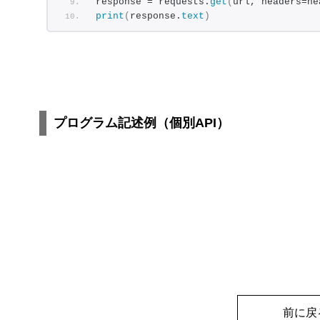
response = requests.
get
(
url, headers=he
print
(
response.
text
)
プログラム記述例（個別API）
前に戻