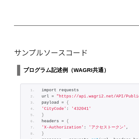
サンプルソースコード
プログラム記述例（WAGRI共通）
import requests
url = 
"https://api.wagri2.net/API/Publi
payload = 
{
'CityCode'
: 
'432041'
}
headers = 
{
'X-Authorization'
: 
'アクセストークン'
,
}