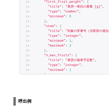
"first_fruit_weight"
: 
{
"title"
: 
"果房一果目の重量 [g]"
,
"type"
: 
"number"
,
"minimum"
: 
0
}
,
"stem"
: 
{
"title"
: 
"対象の芽番号（頂果房の場合は
"type"
: 
"integer"
,
"minimum"
: 
1
,
"maximum"
: 
2
}
,
"n_max_fruits"
: 
{
"title"
: 
"果房の着果予定数"
,
"type"
: 
"integer"
,
"minimum"
: 
1
}
,
"kabo"
: 
{
"title"
: 
"果房番号（頂果房の場合は1
"type"
: 
"number"
,
"minimum"
: 
1
,
"maximum"
: 
2
呼出例
}
,
"data"
: 
{