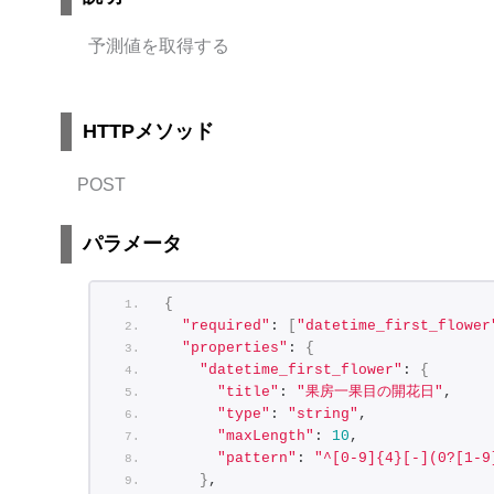
予測値を取得する
HTTPメソッド
POST
パラメータ
{
"required"
: 
[
"datetime_first_flower
"properties"
: 
{
"datetime_first_flower"
: 
{
"title"
: 
"果房一果目の開花日"
,
"type"
: 
"string"
,
"maxLength"
: 
10
,
"pattern"
: 
"^[0-9]{4}[-](0?[1-9
}
,