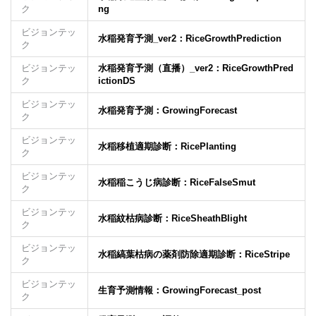
ク
ng
ビジョンテッ
水稲発育予測_ver2：RiceGrowthPrediction
ク
ビジョンテッ
水稲発育予測（直播）_ver2：RiceGrowthPred
ク
ictionDS
ビジョンテッ
水稲発育予測：GrowingForecast
ク
ビジョンテッ
水稲移植適期診断：RicePlanting
ク
ビジョンテッ
水稲稲こうじ病診断：RiceFalseSmut
ク
ビジョンテッ
水稲紋枯病診断：RiceSheathBlight
ク
ビジョンテッ
水稲縞葉枯病の薬剤防除適期診断：RiceStripe
ク
ビジョンテッ
生育予測情報：GrowingForecast_post
ク