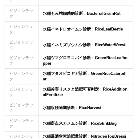
ク
ビジョンテッ
水稲もみ枯細菌病診断：BacterialGrainRot
ク
ビジョンテッ
水稲イネドロオイムシ診断：RiceLeafBeetle
ク
ビジョンテッ
水稲イネミズゾウムシ診断：RiceWaterWeevil
ク
ビジョンテッ
水稲ツマグロヨコバイ診断：GreenRiceLeafho
ク
pper
ビジョンテッ
水稲フタオビコヤガ診断：GreenRiceCaterpill
ク
ar
ビジョンテッ
水稲冷害リスクと追肥可否判定：RiceAddition
ク
alFertilizer
ビジョンテッ
水稲収穫適期診断：RiceHarvest
ク
ビジョンテッ
水稲斑点米カメムシ診断：RiceStinkBug
ク
ビジョンテッ
水稲最適窒素追肥量診断：NitrogenTopDressi