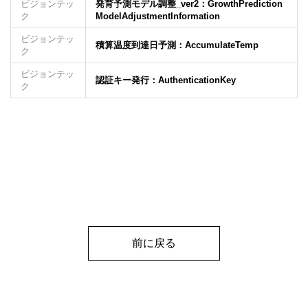
ビジョンテッ
発育予測モデル調整_ver2：GrowthPrediction
ク
ModelAdjustmentInformation
ビジョンテッ
積算温度到達日予測：AccumulateTemp
ク
ビジョンテッ
認証キー発行：AuthenticationKey
ク
前に戻る