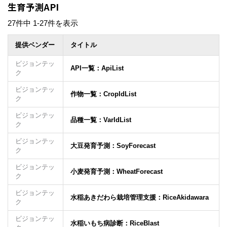
生育予測API
27件中 1-27件を表示
提供ベンダー
タイトル
ビジョンテッ
API一覧：ApiList
ク
ビジョンテッ
作物一覧：CropIdList
ク
ビジョンテッ
品種一覧：VarIdList
ク
ビジョンテッ
大豆発育予測：SoyForecast
ク
ビジョンテッ
小麦発育予測：WheatForecast
ク
ビジョンテッ
水稲あきだわら栽培管理支援：RiceAkidawara
ク
ビジョンテッ
水稲いもち病診断：RiceBlast