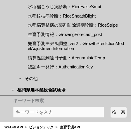
水稲稲こうじ病診断：RiceFalseSmut
水稲紋枯病診断：RiceSheathBlight
水稲縞葉枯病の薬剤防除適期診断：RiceStripe
生育予測情報：GrowingForecast_post
発育予測モデル調整_ver2：GrowthPredictionMod
elAdjustmentInformation
積算温度到達日予測：AccumulateTemp
認証キー発行：AuthenticationKey
その他
福岡県農林業総合試験場
キーワード検索
WAGRI API
>
ビジョンテック
>
生育予測API