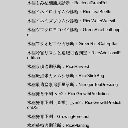
水稲もみ枯細菌病診断：BacterialGrainRot
水稲イネドロオイムシ診断：RiceLeafBeetle
水稲イネミズゾウムシ診断：RiceWaterWeevil
水稲ツマグロヨコバイ診断：GreenRiceLeafhopp
er
水稲フタオビコヤガ診断：GreenRiceCaterpillar
水稲冷害リスクと追肥可否判定：RiceAdditionalF
ertilizer
水稲収穫適期診断：RiceHarvest
水稲斑点米カメムシ診断：RiceStinkBug
水稲最適窒素追肥量診断：NitrogenTopDressing
水稲発育予測_ver2：RiceGrowthPrediction
水稲発育予測（直播）_ver2：RiceGrowthPredicti
onDS
水稲発育予測：GrowingForecast
水稲移植適期診断：RicePlanting