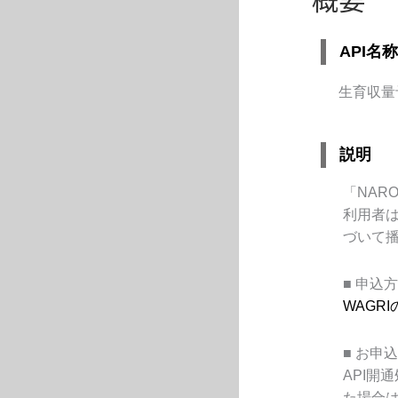
API名称
生育収量
説明
「
NAR
利用者
づいて
■
申込方
WAGRI
■
お申込
API
開通
た場合