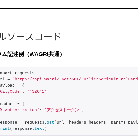
ルソースコード
ム記述例（WAGRI共通）
mport requests
rl = 
"https://api.wagri2.net/API/Public/AgriculturalLand
ayload = 
{
CityCode'
: 
'432041'
eaders = 
{
X-Authorization'
: 
'アクセストークン'
,
esponse = requests.
get
(
url, headers=headers, params=payl
rint
(
response.
text
)