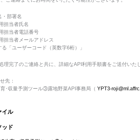
名・部署名
用担当者氏名
用担当者電話番号
用担当者メールアドレス
する「ユーザーコード（英数字
6
桁）」
処理完了のご連絡と共に、詳細な
API
利用手順書をご送付いた
せ先：
生育･収量予測ツール③露地野菜
API
事務局（
YPT3-roji@ml.affrc
ァイル
ソッド