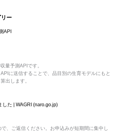
ゴリー
API
育収量予測
API
です。
を
API
に送信することで、品目別の生育モデルにもと
を算出します。
ました
| WAGRI (naro.go.jp)
ので、ご返信ください。
お申込みが短期間に集中し