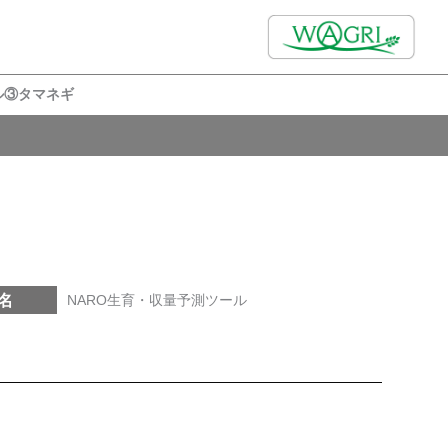
ル③タマネギ
名
NARO生育・収量予測ツール