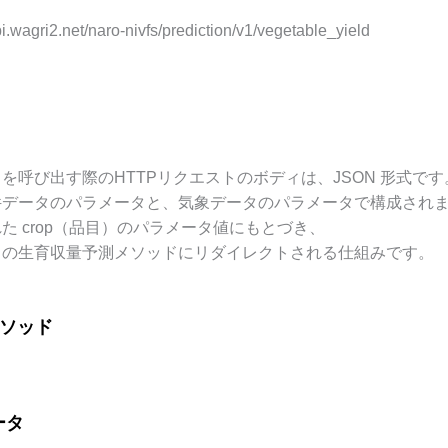
pi.wagri2.net/naro-nivfs/prediction/v1/vegetable_yield
を呼び出す際のHTTPリクエストのボディは、JSON 形式です
件データのパラメータと、気象データのパラメータで構成され
た crop（品目）のパラメータ値にもとづき、
との生育収量予測メソッドにリダイレクトされる仕組みです。
メソッド
ータ