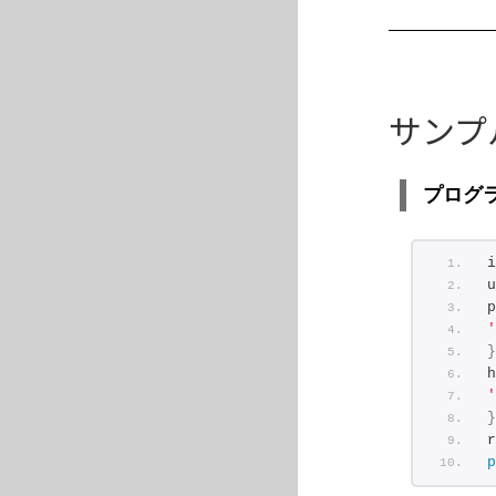
サンプ
プログラ
i
u
p
'
}
h
'
}
r
p