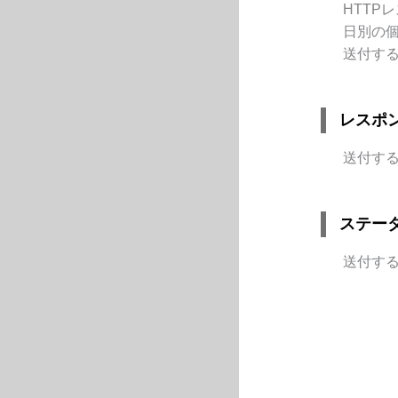
HTTP
日別の
送付する
レスポ
送付する
ステー
送付する