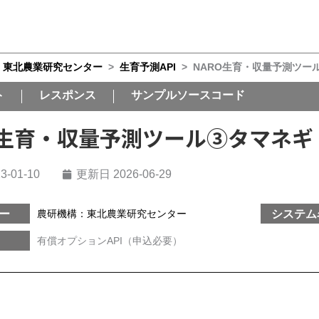
：東北農業研究センター
>
生育予測API
>
NARO生育・収量予測ツー
ト
レスポンス
サンプルソースコード
O生育・収量予測ツール③タマネギ
3-01-10
更新日 2026-06-29
ー
システム
農研機構：東北農業研究センター
有償オプションAPI（申込必要）