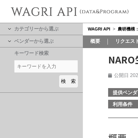
カテゴリーから選ぶ
WAGRI API
>
農研機構
ベンダーから選ぶ
概要
リクエス
キーワード検索
NAR
公開日
202
提供ベンダ
利用条件
概要