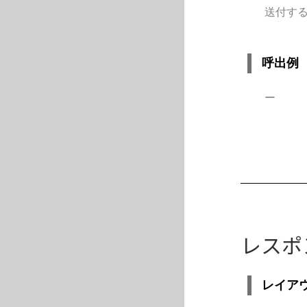
送付する
呼出例
ー
レスポ
レイア