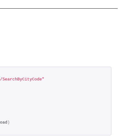
/SearchByCityCode"
oad
)