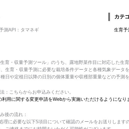
カテ
予測API：タマネギ
生育予測
O
生育・収量予測ツール」のうち、露地野菜作目に対応した生
は、生育・収量予測に必要な栽培条件データと各種気象データ
播種日や定植日以降の日別の個体重量や収穫部重量などの予測
法：こちらからお申込みください。
の利用に関する変更申請を
Web
から実施いただけるようになり
み後の流れ：
処理に必要な以下
5
項目について確認のメールをお送りします
は、ご連絡までにお時間をいただく可能性がございます。