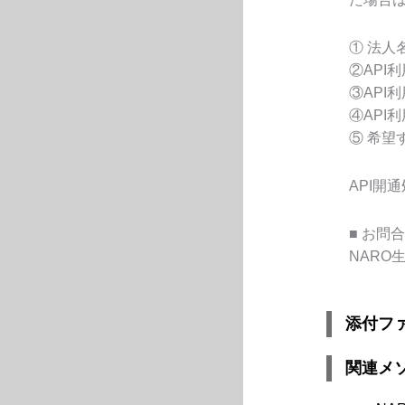
①
法人
②API
利
③API
利
④API
利
⑤ 希望
API
開通
■
お問合
NARO
添付フ
関連メ