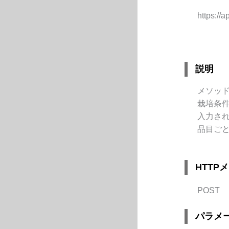
https://a
説明
メソッド
栽培条
入力され
品目ご
HTTP
POST
パラメ