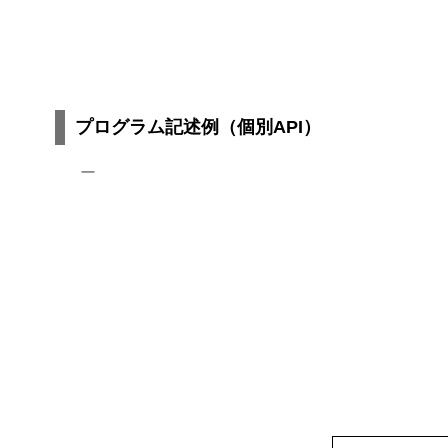
"PlantType":
null
,
"Cultivar":
null
,
"NumberOfTimesToHarvest":
n
"CroppingSeason":
null
,
"HarvestTime":
null
,
"Area":
null
,
プログラム記述例（個別API）
"Composition":
null
,
"Quality":
null
,
"FeedNumber":
"680"
,
ー
"id":
"API~MaffOpenData~Pri
"_Owner_Id":
"0699b9f7-da0f
}
,
{
"CoarseFeedNameId":
"090201
"LargeCategoryCode":
"09"
,
"LargeCategoryName":
"粗飼料
"MediumCategoryCode":
"0902
"MediumCategoryName":
"飼料
"CropNameId":
"09020110"
,
"CropName":
"ヒエ"
,
"AGROVOCId":
"c_2454"
,
"CropVocabularyURI":
"http: