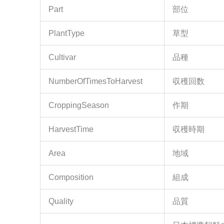
Part
部位
PlantType
草型
Cultivar
品種
NumberOfTimesToHarvest
収穫回数
CroppingSeason
作期
HarvestTime
収穫時期
Area
地域
Composition
組成
Quality
品質