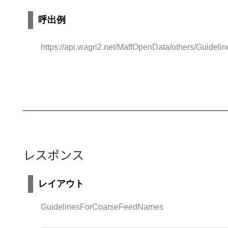
呼出例
https://api.wagri2.net/MaffOpenData/others/Guide
レスポンス
レイアウト
GuidelinesForCoarseFeedNames