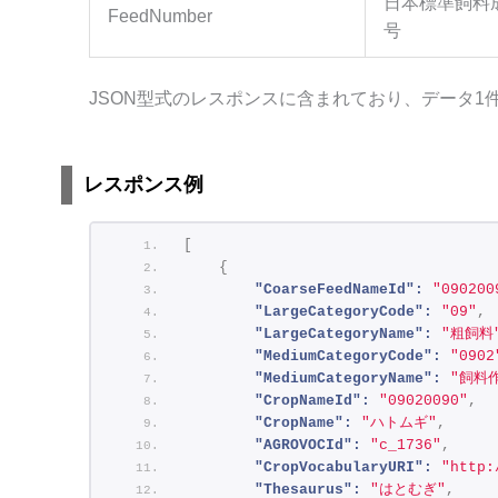
日本標準飼料
FeedNumber
号
JSON型式のレスポンスに含まれており、データ
レスポンス例
[
{
"CoarseFeedNameId":
"090200
"LargeCategoryCode":
"09"
,
"LargeCategoryName":
"粗飼料
"MediumCategoryCode":
"0902
"MediumCategoryName":
"飼料
"CropNameId":
"09020090"
,
"CropName":
"ハトムギ"
,
"AGROVOCId":
"c_1736"
,
"CropVocabularyURI":
"http
"Thesaurus":
"はとむぎ"
,