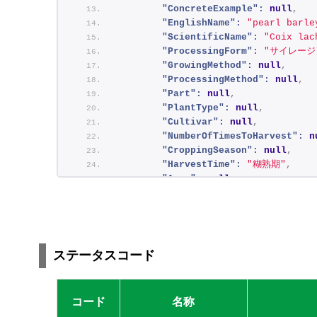
"ConcreteExample":
null
,
"EnglishName":
"pearl barle
"ScientificName":
"Coix lac
"ProcessingForm":
"サイレージ
"GrowingMethod":
null
,
"ProcessingMethod":
null
,
"Part":
null
,
"PlantType":
null
,
"Cultivar":
null
,
"NumberOfTimesToHarvest":
n
"CroppingSeason":
null
,
"HarvestTime":
"糊熟期"
,
"Area":
null
,
"Composition":
null
,
"Quality":
null
,
"FeedNumber":
"2962"
,
"id":
"API~MaffOpenData~Pri
"_Owner_Id":
"0699b9f7-da0f
ステータスコード
}
,
{
"CoarseFeedNameId":
"090201
コード
名称
"LargeCategoryCode":
"09"
,