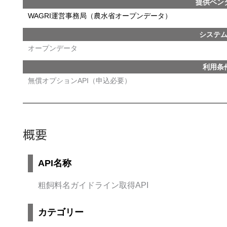
提供ベン
WAGRI運営事務局（農水省オープンデータ）
システ
オープンデータ
利用条
無償オプションAPI（申込必要）
概要
API名称
粗飼料名ガイドライン取得API
カテゴリー