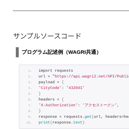
"FeedNumber":
"771"
,
"id":
"API~MaffOpenData~Pri
"_Owner_Id":
"0699b9f7-da0f
}
,
{
サンプルソースコード
"CoarseFeedNameId":
"090201
"LargeCategoryCode":
"09"
,
"LargeCategoryName":
"粗飼料
"MediumCategoryCode":
"0902
プログラム記述例（WAGRI共通）
"MediumCategoryName":
"飼料
"CropNameId":
"09020110"
,
"CropName":
"ヒエ"
,
import requests
"AGROVOCId":
"c_2454"
,
url = 
"https://api.wagri2.net/API/Publi
"CropVocabularyURI":
"http:
payload = 
{
"Thesaurus":
"ひえ,稗"
,
'CityCode'
: 
'432041'
"ConcreteExample":
"グリーン
}
"EnglishName":
"Japanese mi
headers = 
{
"ScientificName":
"Echinoch
'X-Authorization'
: 
'アクセストークン'
,
"ProcessingForm":
"生草"
,
}
"GrowingMethod":
null
,
response = requests.
get
(
url, headers=he
"ProcessingMethod":
null
,
print
(
response.
text
)
"Part":
null
,