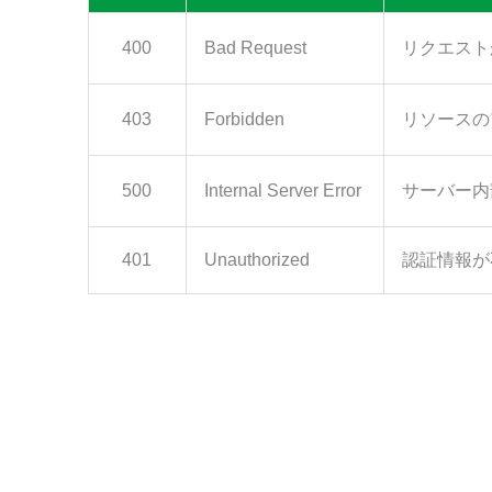
"LargeCategoryName":
"粗飼料
"MediumCategoryCode":
"0902
400
Bad Request
リクエスト
"MediumCategoryName":
"飼料
"CropNameId":
"09020100"
,
"CropName":
"ジュズダマ"
,
"AGROVOCId":
"c_1736"
,
403
Forbidden
リソースの
"CropVocabularyURI":
"http
"Thesaurus":
"ハトムギ,はとむ
"ConcreteExample":
null
,
500
Internal Server Error
サーバー内
"EnglishName":
"job's tears
"ScientificName":
"Coix lac
"ProcessingForm":
"生草"
,
401
Unauthorized
認証情報が
"GrowingMethod":
null
,
"ProcessingMethod":
null
,
"Part":
null
,
"PlantType":
null
,
"Cultivar":
null
,
"NumberOfTimesToHarvest":
"
"CroppingSeason":
null
,
"HarvestTime":
null
,
"Area":
null
,
"Composition":
null
,
"Quality":
null
,