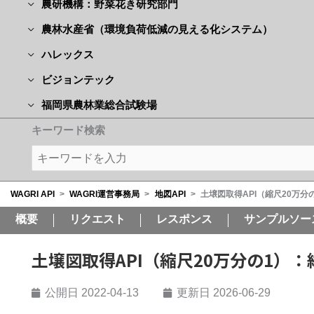
農研機構：野菜花き研究部門
農林水産省（環境負荷低減の見える化システム）
ハレックス
ビジョンテック
福岡県農林業総合試験場
キーワード検索
WAGRI API
>
WAGRI運営事務局
>
地図API
>
土壌図取得API（縮尺20万分
概要
リクエスト
レスポンス
サンプルソー
土壌図取得API（縮尺20万分の1）
公開日
2022-04-13
更新日 2026-06-29