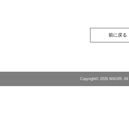
{
"Latitude":
"32.9
"Longitude":
"130
}
,
{
"Latitude":
"32.9
前に戻る
"Longitude":
"130
}
,
{
"Latitude":
"32.9
"Longitude":
"130
}
,
{
Copyright© 2026 WAGRI. All 
"Latitude":
"32.9
"Longitude":
"130
}
,
{
"Latitude":
"32.9
"Longitude":
"130
}
,
{
"Latitude":
"32.9