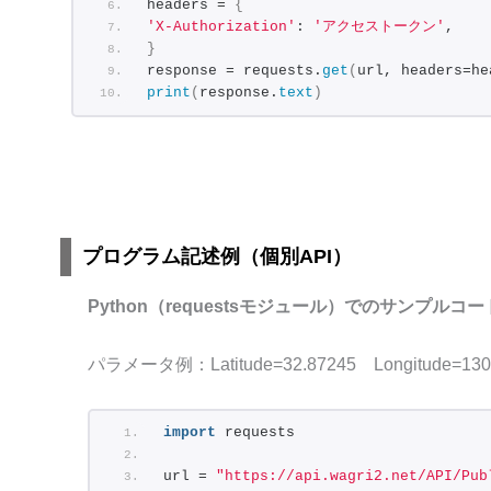
headers = 
{
}
,
'X-Authorization'
: 
'アクセストークン'
,
{
}
"Latitude":
"32.9
response = requests.
get
(
url, headers=he
"Longitude":
"130
print
(
response.
text
)
}
,
{
"Latitude":
"32.9
"Longitude":
"130
}
,
{
"Latitude":
"32.9
プログラム記述例（個別API）
"Longitude":
"130
}
,
{
Python（requestsモジュール）でのサンプルコー
"Latitude":
"32.9
"Longitude":
"130
パラメータ例：Latitude=32.87245 Longitude=130
}
,
{
"Latitude":
"32.9
import
 requests
"Longitude":
"130
}
,
url = 
"https://api.wagri2.net/API/Pub
{