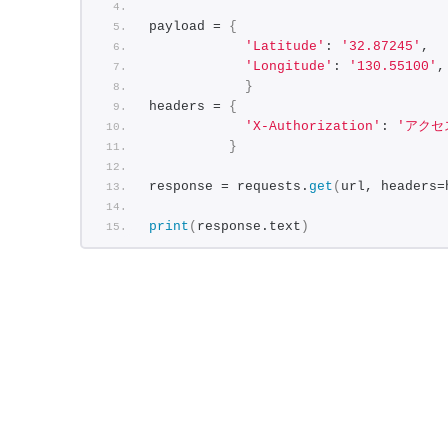
"Latitude":
"32.9
payload = 
{
"Longitude":
"130
'Latitude'
: 
'32.87245'
,
}
,
'Longitude'
: 
'130.55100'
,
{
}
"Latitude":
"32.9
headers = 
{
"Longitude":
"130
'X-Authorization'
: 
'アクセ
}
,
}
{
"Latitude":
"32.9
response = requests.
get
(
url, headers=
"Longitude":
"130
}
,
print
(
response.text
)
{
"Latitude":
"32.9
"Longitude":
"130
}
,
{
"Latitude":
"32.9
"Longitude":
"130
}
,
{
"Latitude":
"32.9
"Longitude":
"130
}
,