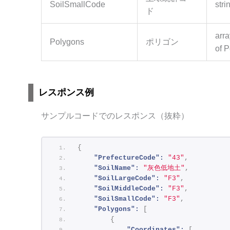
SoilSmallCode
stri
ド
arra
Polygons
ポリゴン
of 
レスポンス例
サンプルコードでのレスポンス（抜粋）
{
"PrefectureCode":
"43"
,
"SoilName":
"灰色低地土"
,
"SoilLargeCode":
"F3"
,
"SoilMiddleCode":
"F3"
,
"SoilSmallCode":
"F3"
,
"Polygons":
[
{
"Coordinates":
[