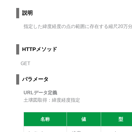
説明
指定した緯度経度の点の範囲に存在する縮尺20万
HTTPメソッド
GET
パラメータ
URLデータ定義
土壌図取得：緯度経度指定
名称
値
型