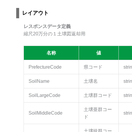
レイアウト
レスポンスデータ定義
縮尺20万分の１土壌図返却用
名称
値
PrefectureCode
県コード
stri
SoilName
土壌名
stri
SoilLargeCode
土壌群コード
stri
土壌亜群コー
SoilMiddleCode
stri
ド
土壌統群コー