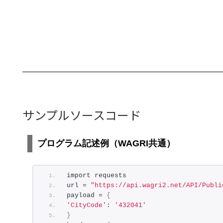
{
"Latitude":
"32.9
"Longitude":
"130
}
,
{
"Latitude":
"32.9
"Longitude":
"130
}
,
{
"Latitude":
"32.9
"Longitude":
"130
サンプルソースコード
}
,
{
"Latitude":
"32.9
"Longitude":
"130
プログラム記述例（WAGRI共通）
}
,
{
"Latitude":
"32.9
import requests
"Longitude":
"130
url = 
"https://api.wagri2.net/API/Publi
}
,
payload = 
{
{
'CityCode'
: 
'432041'
"Latitude":
"32.9
}
"Longitude":
"130