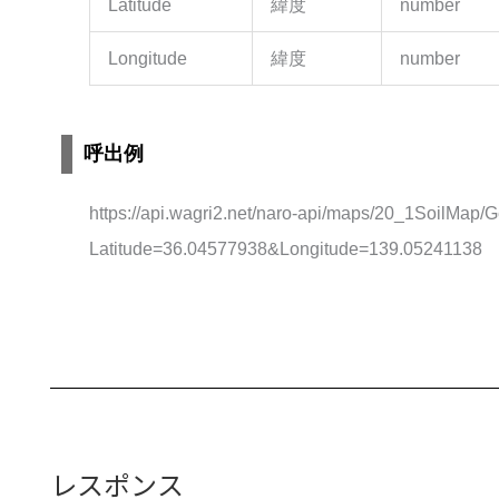
Latitude
緯度
number
Longitude
緯度
number
呼出例
https://api.wagri2.net/naro-api/maps/20_1SoilMap/G
Latitude=36.04577938&Longitude=139.05241138
レスポンス