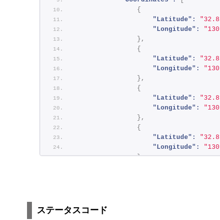
{
"Latitude":
"32.8
"Longitude":
"130
}
,
{
"Latitude":
"32.8
"Longitude":
"130
}
,
{
"Latitude":
"32.8
"Longitude":
"130
}
,
{
"Latitude":
"32.8
"Longitude":
"130
}
,
{
"Latitude":
"32.9
"Longitude":
"130
}
,
{
ステータスコード
"Latitude":
"32.9