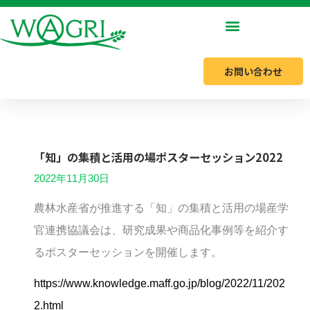
内
容
を
お問い合わせ
ス
キ
ッ
プ
「知」の集積と活用の場ポスターセッション2022
2022年11月30日
農林水産省が推進する「知」の集積と活用の場産学
官連携協議会は、研究成果や商品化事例等を紹介す
るポスターセッションを開催します。
https://www.knowledge.maff.go.jp/blog/2022/11/202
2.html