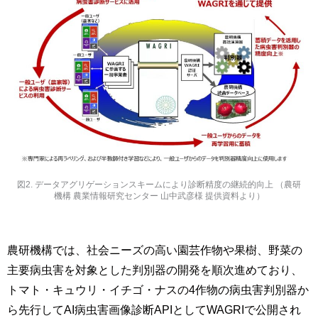
図2. データアグリゲーションスキームにより診断精度の継続的向上 （農研
機構 農業情報研究センター 山中武彦様 提供資料より）
農研機構では、社会ニーズの高い園芸作物や果樹、野菜の
主要病虫害を対象とした判別器の開発を順次進めており、
トマト・キュウリ・イチゴ・ナスの4作物の病虫害判別器か
ら先行してAI病虫害画像診断APIとしてWAGRIで公開され