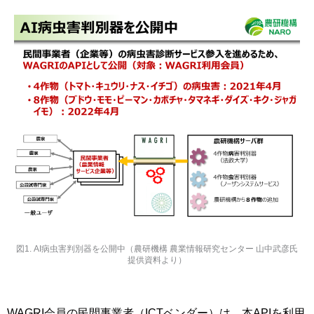
図1. AI病虫害判別器を公開中（農研機構 農業情報研究センター 山中武彦氏
提供資料より）
WAGRI会員の民間事業者（ICTベンダー）は、本APIを利用