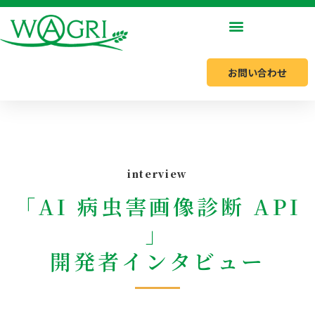
内
容
を
お問い合わせ
ス
キ
ッ
プ
interview
「AI 病⾍害画像診断 API
」
開発者インタビュー