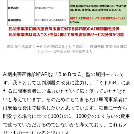
図5. 病虫害診断サービスの強調基盤として貢献 （農研機構 農業情報研究
センター 山中武彦様 提供資料より）
AI病虫害画像診断APIは「B to B to C」型の展開モデルで
す。我々としては判別器の改良に注力し、「ミドルB」にあ
たる民間事業者にご協力いただいて広く使っていただきた
いと考えています。そのためにもできるだけ民間事業者に
は安価な費用で提供したいと思っています。独自に一から
開発する場合に比べて100分の1、1000分の１くらいの費用
で使っていただけるのではないかと考えており、これもメ
リットの一つになると思います。