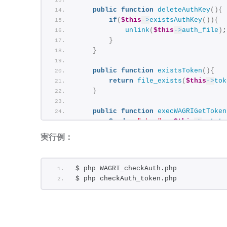
public
function
deleteAuthKey
(){
if
(
$this
->
existsAuthKey
()){
unlink
(
$this
->
auth_file
)
;
}
}
public
function
existsToken
(){
return
file_exists
(
$this
->
tok
}
public
function
execWAGRIGetToken
$cmd
 = 
"php "
 . 
$this
->
get_to
system
(
$cmd,
$return_var
)
;
実行例：
return
$return_var
;
}
$ php WAGRI_checkAuth.php    
public
function
setToken
(
$tokenOb
$ php checkAuth_token.php
if
(
empty
(
$tokenObject
)
 || 
emp
echo
"Tokenの取得に失敗しまし
return
false
;
}
return
file_put_contents
(
$thi