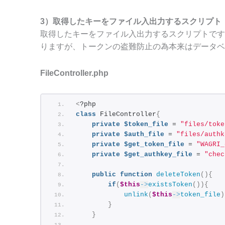
print_r
(
$result
)
;
$controller
->
setAuthKey
(
$userid,
3）取得したキーをファイル入出力するスクリプト
}
else
{
取得したキーをファイル入出力するスクリプトです
throw
new
Exception
(
"リクエストが不正
りますが、トークンの盗難防止の為本来はデータベ
}
?
>
FileController.php
<
?php
class
 FileController
{
private
$token_file
 = 
"files/toke
private
$auth_file
 = 
"files/authk
private
$get_token_file
 = 
"WAGRI_
private
$get_authkey_file
 = 
"chec
public
function
deleteToken
(){
if
(
$this
->
existsToken
()){
unlink
(
$this
->
token_file
)
}
}