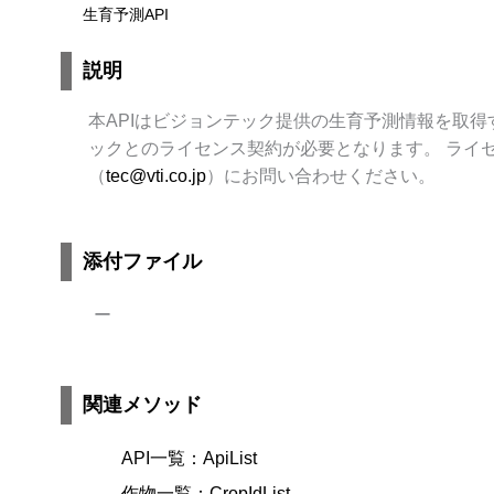
生育予測API
説明
本APIはビジョンテック提供の生育予測情報を取得す
ックとのライセンス契約が必要となります。 ライ
（
tec@vti.co.jp
）にお問い合わせください。
添付ファイル
ー
関連メソッド
API一覧：ApiList
作物一覧：CropIdList