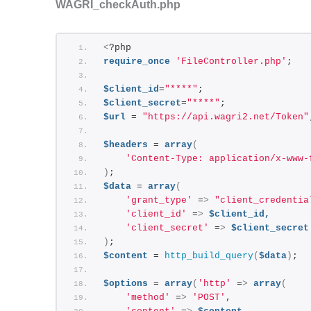
WAGRI_checkAuth.php
<
?php
require_once
'FileController.php'
;
$client_id
=
"****"
;
$client_secret
=
"****"
;
$url
 = 
"https://api.wagri2.net/Token"
$headers
 = 
array
(
'Content-Type: application/x-www-
)
;
$data
 = 
array
(
'grant_type'
 =
>
"client_credentia
'client_id'
 =
>
$client_id,
'client_secret'
 =
>
$client_secret
)
;
$content
 = 
http_build_query
(
$data
)
;
$options
 = 
array
(
'http'
 =
>
array
(
'method'
 =
>
'POST'
,