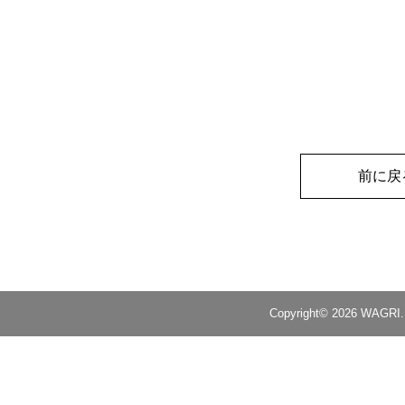
}
public
function
getToken
(){
if
(
!
$this
->
existsToken
()){
$result
 = 
$this
->
execWAGR
if
(
$result
 !== 
0
){
echo
"Tokenの取得に失敗
return
false
;
}
}
前に戻
$token
 = 
file_get_contents
(
$t
if
(
$token
 === 
false
 || 
empty
(
echo
"Tokenの読み込みに失敗
$this
->
deleteToken
()
;
return
false
;
}
return
$token
;
Copyright© 2026 WAGRI. A
}
public
function
existsAuthKey
(){
return
file_exists
(
$this
->
aut
}