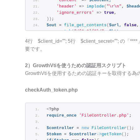
'content'
 =
>
$content,
'header'
 =
>
implode
(
"\r\n"
, 
$head
'ignore_errors'
 =
>
true
,
))
;
$out
 = 
file_get_contents
(
$url,
false
,
preg_match
(
"/[0-9]{3}/"
, 
$http_respon
if
((
int
)
$stcode[0]
>
= 
200
 && 
(
int
)
$st
4行 $client_id=””; 5行 $client_secret=””; の「
$result
 = 
json_decode
(
$out
)
;
要です。
print_r
(
$result
)
;
$controller
 = 
new
FileController
(
$controller
->
setToken
(
$result
)
;
2）GrowthVtiを使うための認証用スクリプト
}
else
{
GrowthVtiを使用するための認証キーを取得する
throw
new
Exception
(
"リクエストが不正
}
checkAuth_token.php
?
>
<
?php
require_once
'FileController.php'
;
$controller
 = 
new
FileController
()
;
$token
 = 
$controller
->
getToken
()
;