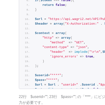
if
(
$token
 === 
false
){
return
false
;
}
$url
 = 
"https://api.wagri2.net/API/Pu
$header
 = 
array
(
"X-Authorization:"
 . 
$context
 = 
array
(
"http"
 =
>
array
(
"method"
  =
>
"GET"
,
"content-type"
 =
>
"json"
,
"header"
  =
>
implode
(
"\r\n"
,
$
'ignore_errors'
 =
>
true
,
)
)
;
$userid
=
"****"
;
$pass
=
"****"
;
$url
 = 
$url
 . 
"userid="
 .
$userid
 .
"&p
$out
 = 
file_get_contents
(
$url,
false
,
preg_match
(
"/[0-9]{3}/"
, 
$http_respon
22行 $userid=””; 23行 $pass=””; の「
if
((
int
)
$stcode[0]
>
= 
200
 && 
(
int
)
$st
力が必要です。
$result
 = 
json_decode
(
$out
)
;