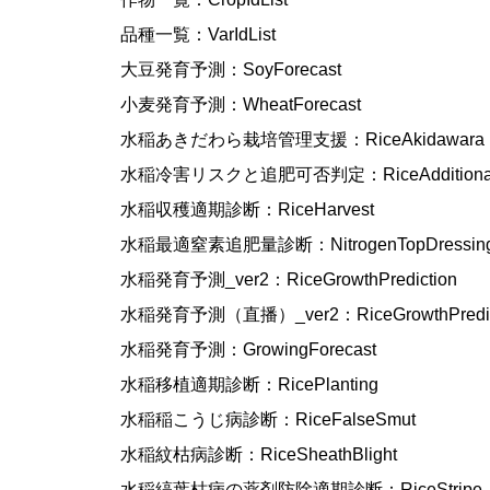
品種一覧：VarIdList
大豆発育予測：SoyForecast
小麦発育予測：WheatForecast
水稲あきだわら栽培管理支援：RiceAkidawara
水稲冷害リスクと追肥可否判定：RiceAdditionalFer
水稲収穫適期診断：RiceHarvest
水稲最適窒素追肥量診断：NitrogenTopDressin
水稲発育予測_ver2：RiceGrowthPrediction
水稲発育予測（直播）_ver2：RiceGrowthPredic
水稲発育予測：GrowingForecast
水稲移植適期診断：RicePlanting
水稲稲こうじ病診断：RiceFalseSmut
水稲紋枯病診断：RiceSheathBlight
水稲縞葉枯病の薬剤防除適期診断：RiceStripe