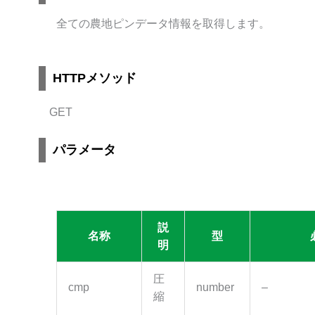
全ての農地ピンデータ情報を取得します。
HTTPメソッド
GET
パラメータ
説
名称
型
明
圧
cmp
number
–
縮