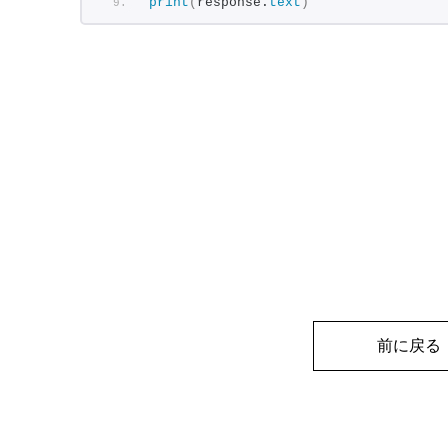
print
(
response.
text
)
前に戻る