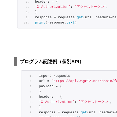
headers = 
{
'X-Authorization'
: 
'アクセストークン'
,
}
response = requests.
get
(
url, headers=he
print
(
response.
text
)
プログラム記述例（個別API）
import requests
url = 
"https://api.wagri2.net/basic/f
payload = 
{
}
headers = 
{
'X-Authorization'
: 
'アクセストークン'
,
}
response = requests.
get
(
url, headers=