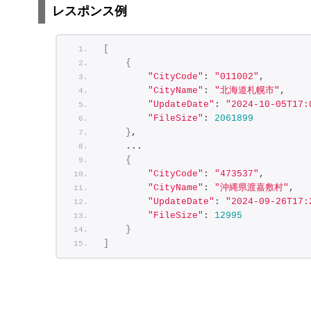
レスポンス例
[
{
"CityCode"
: 
"011002"
,
"CityName"
: 
"北海道札幌市"
,
"UpdateDate"
: 
"2024-10-05T17:
"FileSize"
: 
2061899
}
,
    ...
{
"CityCode"
: 
"473537"
,
"CityName"
: 
"沖縄県渡嘉敷村"
,
"UpdateDate"
: 
"2024-09-26T17:
"FileSize"
: 
12995
}
]